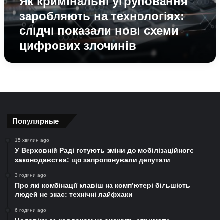
Як кримінальні угруповання
заробляють на технологіях:
слідчі показали нові схеми
цифрових злочинів
Популярные
15 хвилин ago
У Верховній Раді готують зміни до мобілізаційного
законодавства: що запропонували депутати
3 години ago
Про які комбінації клавіш на комп’ютері більшість
людей не знає: технічні лайфхаки
6 години ago