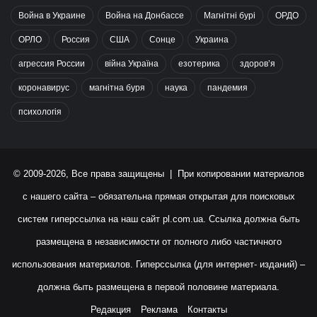
Война в Украине
Война на Донбассе
Магнітні бурі
ОРДО
ОРЛО
Россия
США
Сонце
Украина
агрессия России
війна Україна
езотерика
здоров’я
коронавирус
магнітна буря
наука
пандемия
психологія
© 2009-2026, Все права защищены | При копировании материалов
с нашего сайта – обязательна прямая открытая для поисковых
систем гиперссылка на наш сайт
pl.com.ua
. Ссылка должна быть
размещена в независимости от полного либо частичного
использования материалов. Гиперссылка (для интернет- изданий) –
должна быть размещена в первой половине материала.
Редакция
Реклама
Контакты