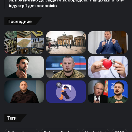
Як правильно доглядати за бородою: лайфхаки б’юті-
індустрії для чоловіків
Последние
Теги