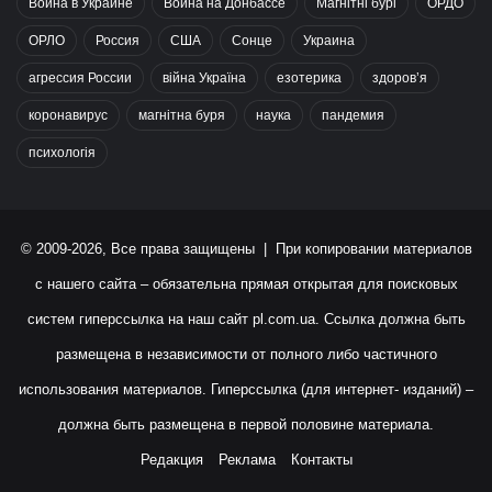
Война в Украине
Война на Донбассе
Магнітні бурі
ОРДО
ОРЛО
Россия
США
Сонце
Украина
агрессия России
війна Україна
езотерика
здоров’я
коронавирус
магнітна буря
наука
пандемия
психологія
© 2009-2026, Все права защищены | При копировании материалов
с нашего сайта – обязательна прямая открытая для поисковых
систем гиперссылка на наш сайт
pl.com.ua
. Ссылка должна быть
размещена в независимости от полного либо частичного
использования материалов. Гиперссылка (для интернет- изданий) –
должна быть размещена в первой половине материала.
Редакция
Реклама
Контакты