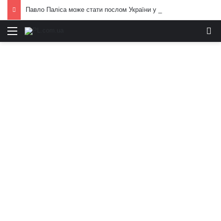
Павло Паліса може стати послом України у США: хто він та чим відомий
Меню
И