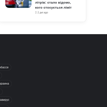
літрів: стало відомо,
кого стосується ліміт
2 дні ago
нбассе
краина
авирус