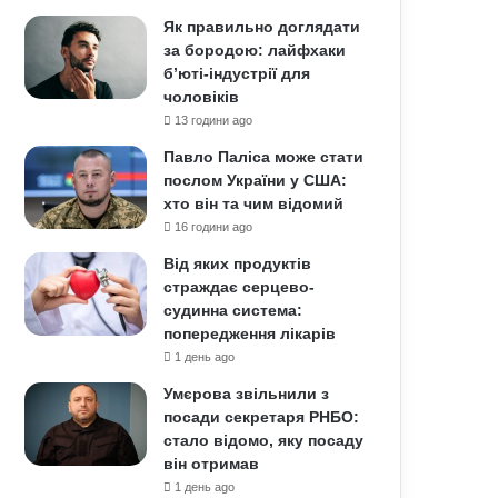
Як правильно доглядати
за бородою: лайфхаки
б’юті-індустрії для
чоловіків
13 години ago
Павло Паліса може стати
послом України у США:
хто він та чим відомий
16 години ago
Від яких продуктів
страждає серцево-
судинна система:
попередження лікарів
1 день ago
Умєрова звільнили з
посади секретаря РНБО:
стало відомо, яку посаду
він отримав
1 день ago