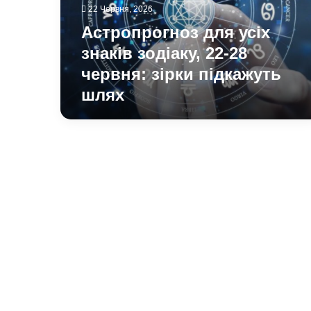
28
22 Червня, 2026
червня:
Астропрогноз для усіх
зірки
підкажуть
знаків зодіаку, 22-28
шлях
червня: зірки підкажуть
шлях