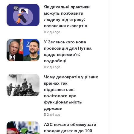
Як дихальні практики
можуть позбавити
людину від стресу:
пояснення експертів
2 дні ago
У Зеленського нова
пропозиція для Путіна
щодо перемир’я:
подробиці
2 дні ago
Чому демократія у різних
країнах так
відрізняється:
політологи про
функціональність
держави
2 дні ago
АЗС почали обмежувати
продаж дизелю до 100