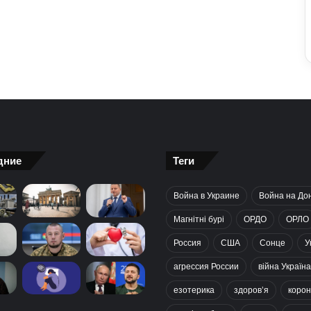
дние
Теги
Война в Украине
Война на До
Магнітні бурі
ОРДО
ОРЛО
Россия
США
Сонце
У
агрессия России
війна Україна
езотерика
здоров’я
корон