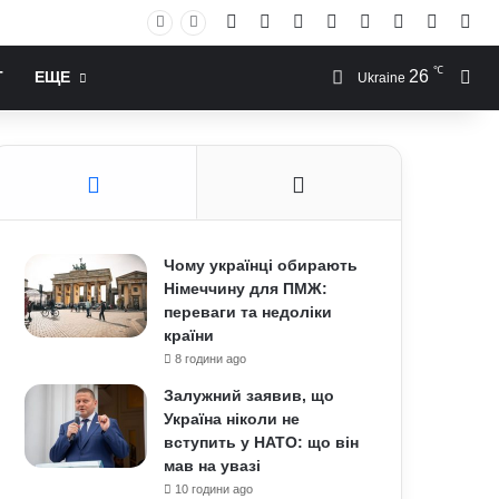
Facebook
X
YouTube
Instagram
RSS
Log In
Случай
Sid
℃
26
Иск
Т
ЕЩЕ
Ukraine
Чому українці обирають
Німеччину для ПМЖ:
переваги та недоліки
країни
8 години ago
Залужний заявив, що
Україна ніколи не
вступить у НАТО: що він
мав на увазі
10 години ago