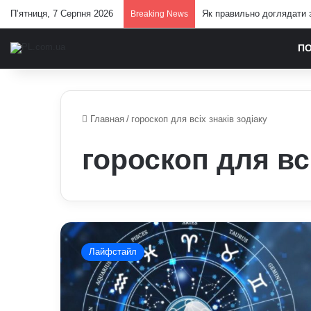
П’ятниця, 7 Серпня 2026
Як правильно доглядати з
Breaking News
П
Главная
/
гороскоп для всіх знаків зодіаку
гороскоп для всі
Астропрогноз
для
Лайфстайл
усіх
знаків
зодіаку,
22-