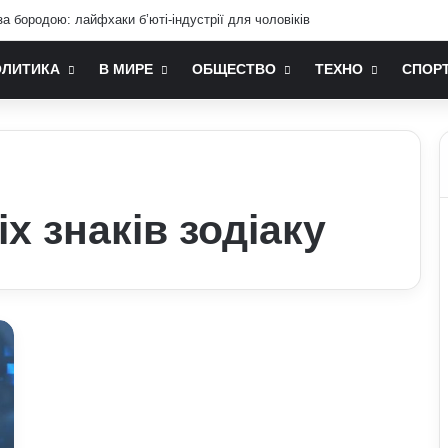
а бородою: лайфхаки б’юті-індустрії для чоловіків
ОЛИТИКА
В МИРЕ
ОБЩЕСТВО
ТЕХНО
СПОР
х знаків зодіаку