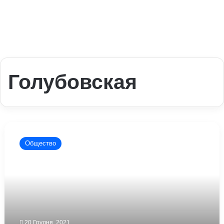
Голубовская
Голубовская
назвала
Общество
важный
плюс
омикрона
20 Грудня, 2021