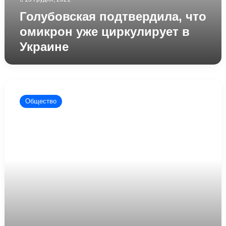
Голубовская подтвердила, что
омикрон уже циркулирует в
Украине
Известный
врач
Общество
рассказала,
как
легко
и
просто
укрепить
свой
иммунитет