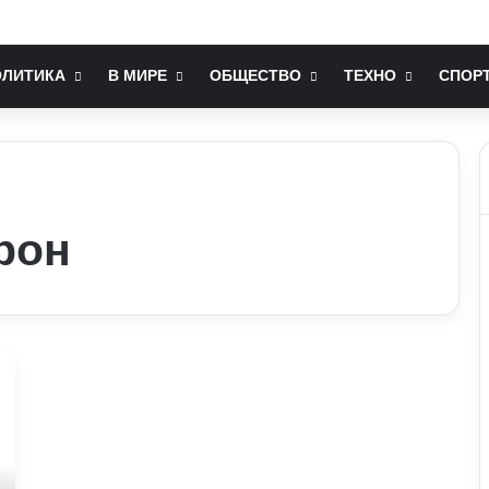
ть позбавити людину від стресу: пояснення експертів
ОЛИТИКА
В МИРЕ
ОБЩЕСТВО
ТЕХНО
СПОР
рон