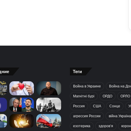
дние
Теги
Война в Украине
Война на До
Магнітні бурі
ОРДО
ОРЛО
Россия
США
Сонце
У
агрессия России
війна Україна
езотерика
здоров’я
корон