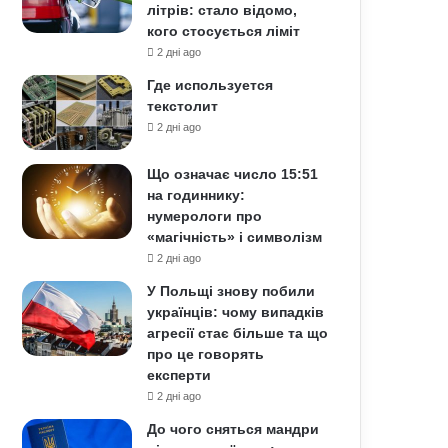
літрів: стало відомо,
кого стосується ліміт
2 дні ago
Где используется
текстолит
2 дні ago
Що означає число 15:51
на годиннику:
нумерологи про
«магічність» і символізм
2 дні ago
У Польщі знову побили
українців: чому випадків
агресії стає більше та що
про це говорять
експерти
2 дні ago
До чого сняться мандри