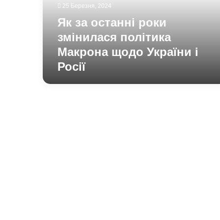
Макрона
25 Березня, 2024
щодо
Як за останні роки
України
і
змінилася політика
Росії
Макрона щодо України і
Росії