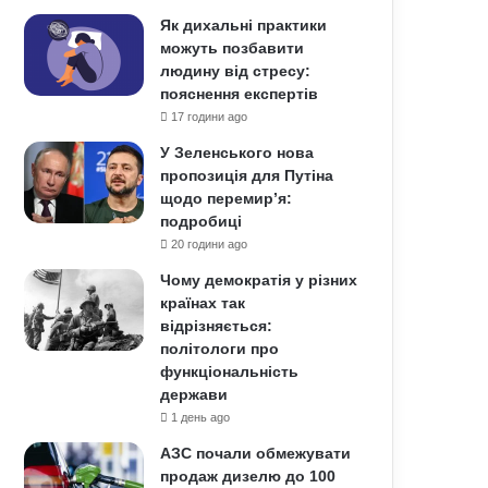
Як дихальні практики
можуть позбавити
людину від стресу:
пояснення експертів
17 години ago
У Зеленського нова
пропозиція для Путіна
щодо перемир’я:
подробиці
20 години ago
Чому демократія у різних
країнах так
відрізняється:
політологи про
функціональність
держави
1 день ago
АЗС почали обмежувати
продаж дизелю до 100