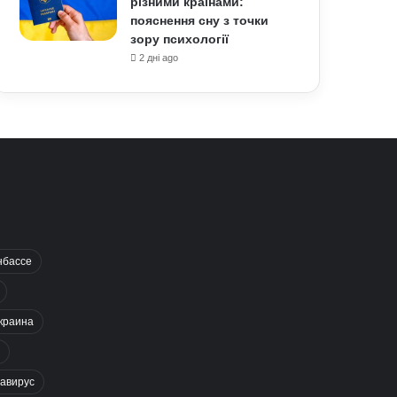
різними країнами:
пояснення сну з точки
зору психології
2 дні ago
нбассе
краина
авирус