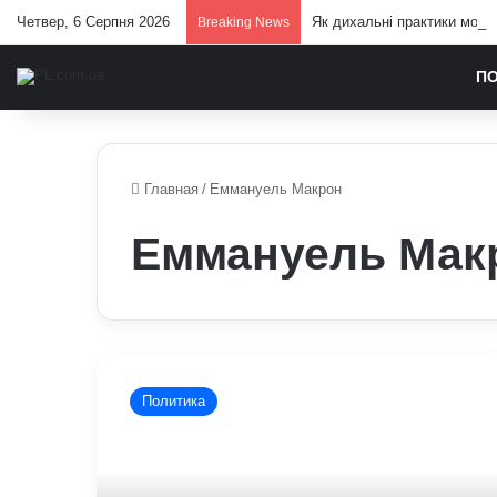
Четвер, 6 Серпня 2026
Як дихальні практики можу
Breaking News
П
Главная
/
Еммануель Макрон
Еммануель Мак
Як
за
Политика
останні
роки
змінилася
політика