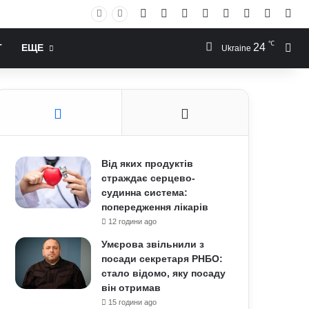
Facebook
X
YouTube
Instagram
RSS
Log In
Случай
Sid
℃
24
Иск
Т
ЕЩЕ
Ukraine
Від яких продуктів
страждає серцево-
судинна система:
попередження лікарів
12 години ago
Умєрова звільнили з
посади секретаря РНБО:
стало відомо, яку посаду
він отримав
15 години ago