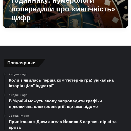
годиннику: нумерологи
попередили про «магічність»
цифр
Популярные
2 години ago
Коли з’явилась перша комп’ютерна гра: унікальна
історія цілої індустрії
5 години ago
В Україні можуть знову запровадити графіки
відключень електроенергії: що вже відомо
21 годину ago
Привітання з Днем ангела Йосипа 8 серпня: вірші та
проза