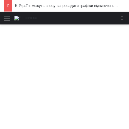
В Україні можуть знову запровадити графіки відключень електроенергії: що вже відомо
Меню
И