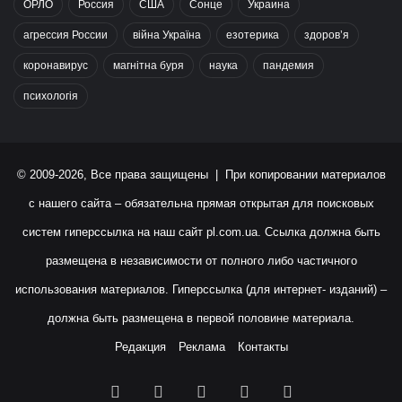
ОРЛО
Россия
США
Сонце
Украина
агрессия России
війна Україна
езотерика
здоров’я
коронавирус
магнітна буря
наука
пандемия
психологія
© 2009-2026, Все права защищены | При копировании материалов
с нашего сайта – обязательна прямая открытая для поисковых
систем гиперссылка на наш сайт
pl.com.ua
. Ссылка должна быть
размещена в независимости от полного либо частичного
использования материалов. Гиперссылка (для интернет- изданий) –
должна быть размещена в первой половине материала.
Редакция
Реклама
Контакты
Facebook
X
YouTube
Instagram
RSS