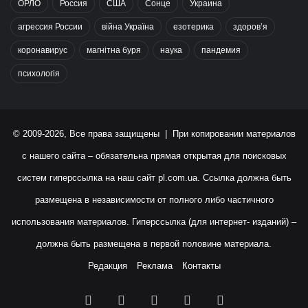
ОРЛО
Россия
США
Сонце
Украина
агрессия России
війна Україна
езотерика
здоров’я
коронавирус
магнітна буря
наука
пандемия
психологія
© 2009-2026, Все права защищены | При копировании материалов
с нашего сайта – обязательна прямая открытая для поисковых
систем гиперссылка на наш сайт
pl.com.ua
. Ссылка должна быть
размещена в независимости от полного либо частичного
использования материалов. Гиперссылка (для интернет- изданий) –
должна быть размещена в первой половине материала.
Редакция
Реклама
Контакты
Facebook
X
YouTube
Instagram
RSS