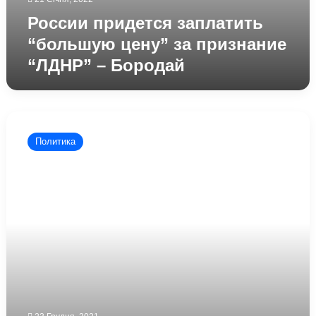
России придется заплатить
“большую цену” за признание
“ЛДНР” – Бородай
“Экс-
глава”
Политика
“ДНР”
после
создания
“республики”
приобрел
элитную
недвижимость
в
Дубае