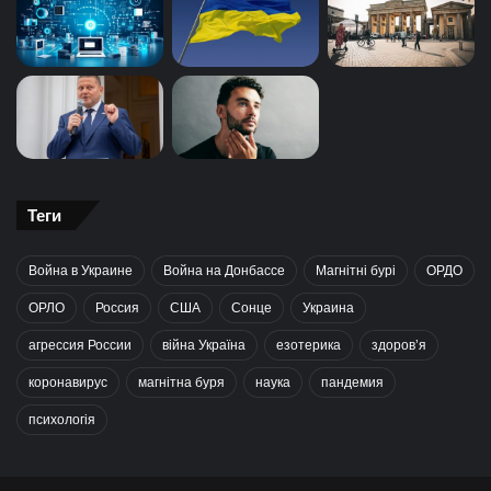
Теги
Война в Украине
Война на Донбассе
Магнітні бурі
ОРДО
ОРЛО
Россия
США
Сонце
Украина
агрессия России
війна Україна
езотерика
здоров’я
коронавирус
магнітна буря
наука
пандемия
психологія