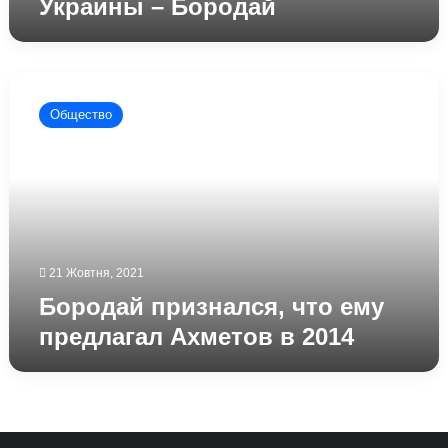
Украины – Бородай
Бородай
признался,
Общество
что
ему
предлагал
Ахметов
в
2014
21 Жовтня, 2021
Бородай признался, что ему
предлагал Ахметов в 2014