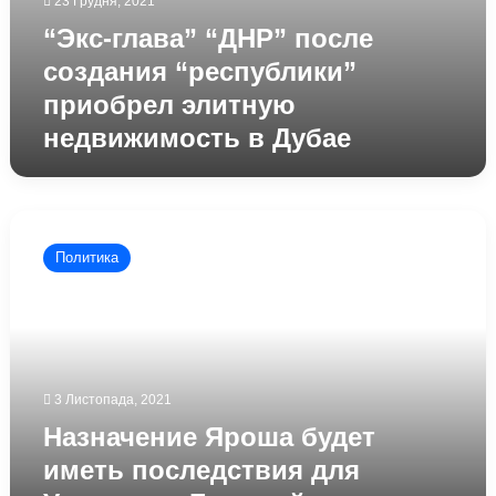
23 Грудня, 2021
“Экс-глава” “ДНР” после
создания “республики”
приобрел элитную
недвижимость в Дубае
Назначение
Яроша
Политика
будет
иметь
последствия
для
Украины
–
3 Листопада, 2021
Бородай
Назначение Яроша будет
иметь последствия для