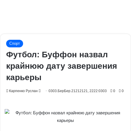
Спорт
Футбол: Буффон назвал
крайнюю дату завершения
карьеры
Send
Карпенко Руслан
0303.БерБер.21212121, 2222:0303
0
0
an
email