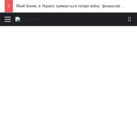
Який бізнес в Україні тримається попри війну: фінансові можливості для охочих
Меню
И