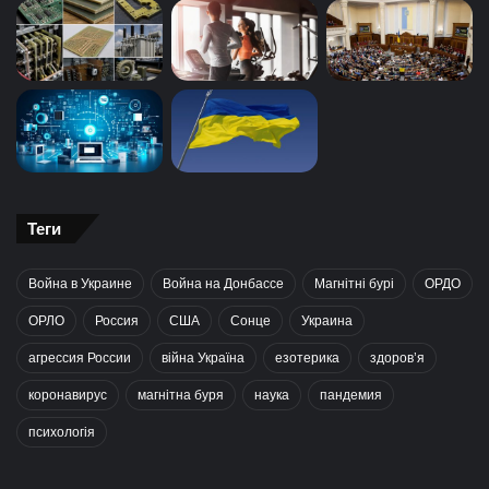
Теги
Война в Украине
Война на Донбассе
Магнітні бурі
ОРДО
ОРЛО
Россия
США
Сонце
Украина
агрессия России
війна Україна
езотерика
здоров’я
коронавирус
магнітна буря
наука
пандемия
психологія