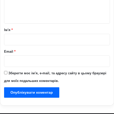
н
т
а
р
Ім'я
*
*
Email
*
Зберегти моє ім'я, e-mail, та адресу сайту в цьому браузері
для моїх подальших коментарів.