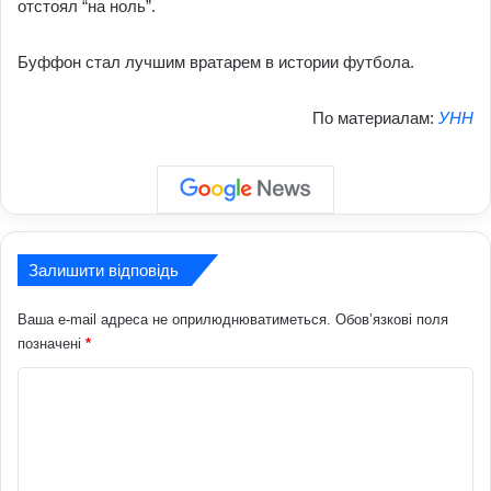
отстоял “на ноль”.
Буффон стал лучшим вратарем в истории футбола.
По материалам:
УНН
Залишити відповідь
Ваша e-mail адреса не оприлюднюватиметься.
Обов’язкові поля
позначені
*
К
о
м
е