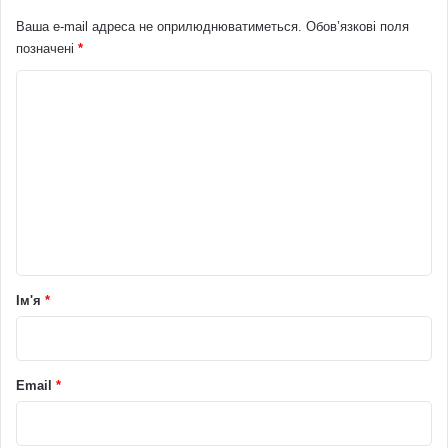
Ваша e-mail адреса не оприлюднюватиметься.
Обов’язкові поля
позначені
*
К
о
м
е
н
т
а
р
Ім'я
*
*
Email
*