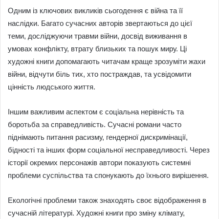
Одним із ключових викликів сьогодення є війна та її
наслідки. Багато сучасних авторів звертаються до цієї
теми, досліджуючи травми війни, досвід виживання в
умовах конфлікту, втрату близьких та пошук миру. Ці
художні книги допомагають читачам краще зрозуміти жахи
війни, відчути біль тих, хто постраждав, та усвідомити
цінність людського життя.
Іншим важливим аспектом є соціальна нерівність та
боротьба за справедливість. Сучасні романи часто
піднімають питання расизму, гендерної дискримінації,
бідності та інших форм соціальної несправедливості. Через
історії окремих персонажів автори показують системні
проблеми суспільства та спонукають до їхнього вирішення.
Екологічні проблеми також знаходять своє відображення в
сучасній літературі. Художні книги про зміну клімату,