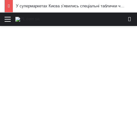
У супермаркетах Києва з’явились спеціальні таблички через обстріли РФ: подробиці і кадри
Меню
И