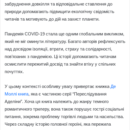
забруднення довкілля та відповідальне ставлення до
природи допомагають підвищити екологічну свідомість
читачів та мотивують до дій на захист планети.
Пандемія COVID-19 стала ще одним глобальним викликом,
який не міг оминути літературу. Багато авторів рефлексують
над досвідом ізоляції, втрати, страху та солідарності,
пов’язаних з пандемією. Ці історії допомагають читачам
осмислити пережитий досвід та знайти втіху у спільних
почуттях.
У цьому контексті особливу увагу привертає книжка
Де
Моллі книга
, яка є частиною серії “Переслідування
Аделіни”. Хоча ця книга належить до жанру темного
романтичного трилеру, вона також порушує гострі соціальні
питання, зокрема проблему торгівлі людьми та насильства.
Через складну історію головної героїні, яка пережила