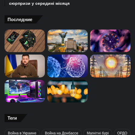
сюрпризи у середині місяця
Последние
Теги
Война в Украине
Война на Донбассе
Магнітні бурі
ОРДО