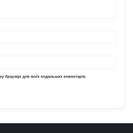
що про це говорять експерти
На Полтавщині через удар РФ стався
витік небезпечної хімічної речовини:
що вже відомо
ьому браузері для моїх подальших коментарів.