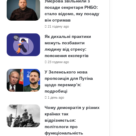
Умєрова звільнили з
посади секретаря РНБО:
стало відомо, яку посаду
він отримав
21 годину ago
Як дихальні практики
можуть позбавити
людину від стресу:
пояснення експертів
23 години ago
У Зеленського нова
пропозиція для Путіна
щодо перемир’я:
подробиці
1 день ago
Чому демократія у різних
країнах так
відрізняється:
політологи про
функціональність