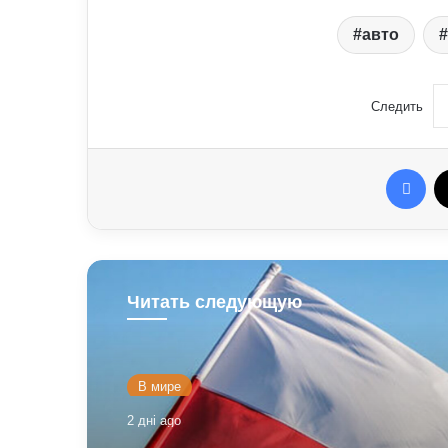
авто
Следить
Fac
Читать следующую
В мире
2 дні ago