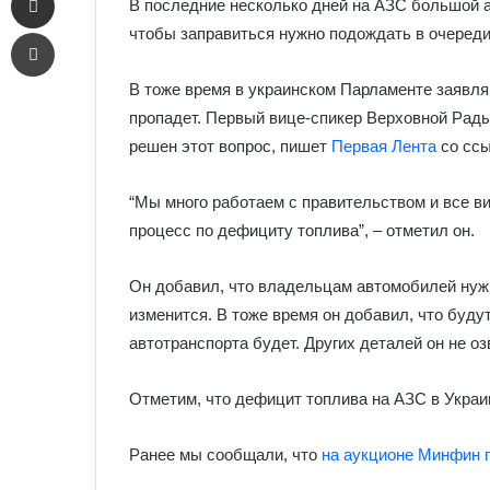
В последние несколько дней на АЗС большой а
Печать
чтобы заправиться нужно подождать в очереди
В тоже время в украинском Парламенте заявля
пропадет. Первый вице-спикер Верховной Рады
решен этот вопрос, пишет
Первая Лента
со ссы
“Мы много работаем с правительством и все в
процесс по дефициту топлива”, – отметил он.
Он добавил, что владельцам автомобилей нуж
изменится. В тоже время он добавил, что буду
автотранспорта будет. Других деталей он не оз
Отметим, что дефицит топлива на АЗС в Украин
Ранее мы сообщали, что
на аукционе Минфин п