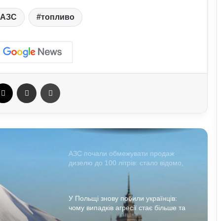
АЗС
топливо
Найкращі місця для відпочинку в
Україні наприкінці липня та на
початку серпня: поради для
подорожей
Павло Паліса може стати послом
України у США: хто він та чим відомий
ebook
X
Отправить e-mail
Печать
Умєрова звільнили з посади
секретаря РНБО: стало відомо, яку
посаду він отримав
АЗС почали обмежувати продаж
дизелю до 100 літрів: стало відомо,
кого стосується ліміт
У Польщі знову побили українців:
чому випадків агресії стає більше та
що про це говорять експерти