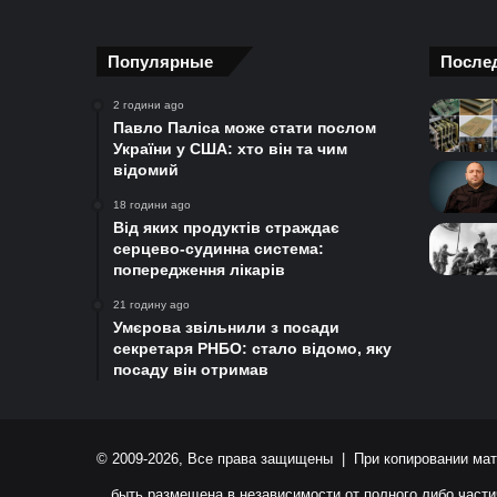
Популярные
После
2 години ago
Павло Паліса може стати послом
України у США: хто він та чим
відомий
18 години ago
Від яких продуктів страждає
серцево-судинна система:
попередження лікарів
21 годину ago
Умєрова звільнили з посади
секретаря РНБО: стало відомо, яку
посаду він отримав
© 2009-2026, Все права защищены | При копировании мат
быть размещена в независимости от полного либо части