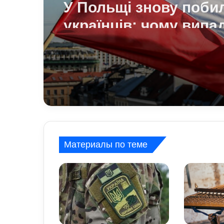
У Польщі знову поби
українців: чому випа
агресії стає більше т
про це говорять експ
Материалы по теме