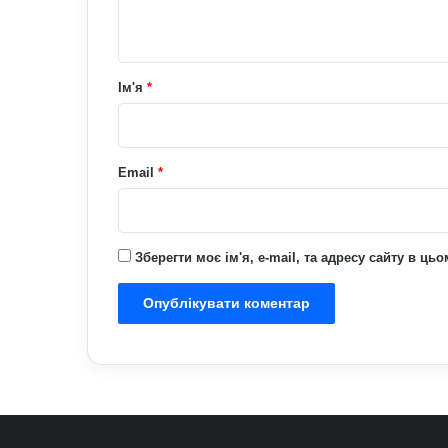
т
а
р
Ім'я
*
*
Email
*
Зберегти моє ім'я, e-mail, та адресу сайту в ц