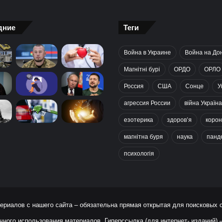
дние
Теги
Война в Украине
Война на До
Магнітні бурі
ОРДО
ОРЛО
Россия
США
Сонце
У
агрессия России
війна Україна
езотерика
здоров’я
корон
магнітна буря
наука
панд
психологія
ериалов с нашего сайта – обязательна прямая открытая для поисковых 
чного использования материалов. Гиперссылка (для интернет- изданий)