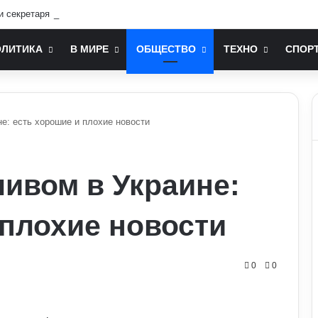
и секретаря РНБО: стало відомо, яку посаду він отримав
ОЛИТИКА
В МИРЕ
ОБЩЕСТВО
ТЕХНО
СПОР
не: есть хорошие и плохие новости
ливом в Украине:
 плохие новости
0
0