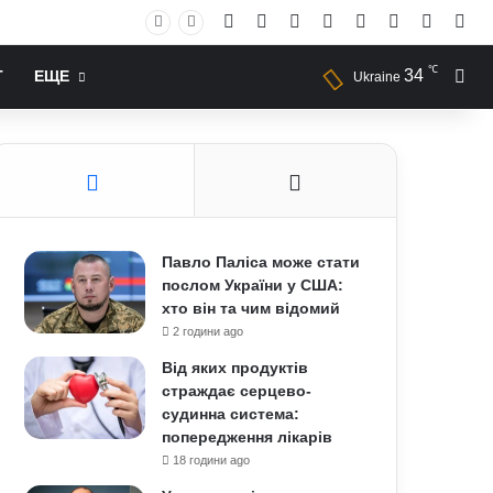
Facebook
X
YouTube
Instagram
RSS
Log In
Случай
Sid
℃
34
Иск
Т
ЕЩЕ
Ukraine
Павло Паліса може стати
послом України у США:
хто він та чим відомий
2 години ago
Від яких продуктів
страждає серцево-
судинна система:
попередження лікарів
18 години ago