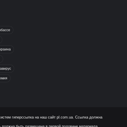
нбассе
краина
авирус
емия
систем гиперссылка на наш сайт
pl.com.ua
. Ссылка должна
 – должна быть размещена в первой половине материала.