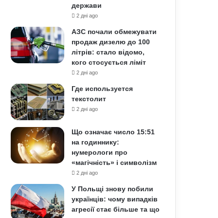
держави
2 дні ago
АЗС почали обмежувати
продаж дизелю до 100
літрів: стало відомо,
кого стосується ліміт
2 дні ago
Где используется
текстолит
2 дні ago
Що означає число 15:51
на годиннику:
нумерологи про
«магічність» і символізм
2 дні ago
У Польщі знову побили
українців: чому випадків
агресії стає більше та що