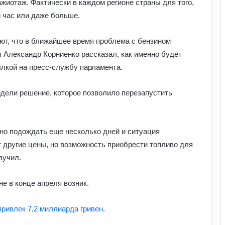
жиотаж. Фактически в каждом регионе страны для того,
 час или даже больше.
ют, что в ближайшее время проблема с бензином
 Александр Корниенко рассказал, как именно будет
Як надмірне споживання солоного
лкой на пресс-службу парламента.
впливає на організм: приховані
ризики для здоров’я
идели решение, которое позволило перезапустить
Чому квартири в Україні стають
мішенню злочинців: схеми, про які
варто знати
но подождать еще несколько дней и ситуация
т другие цены, но возможность приобрести топливо для
Прогноз магнітних бур на 1–2 серпня:
вучил.
стало відомо, чи є загроза здоров’ю
е в конце апреля возник.
Астропрогноз на вихідні, 1–2 серпня
2026 року: початок місяця принесе
ривлек 7,2 миллиарда гривен
.
нові можливості