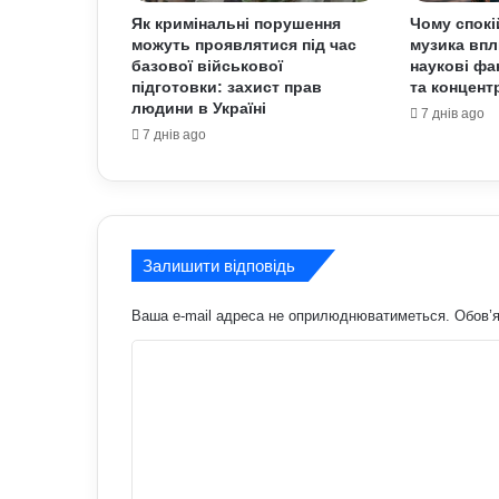
Як кримінальні порушення
Чому спокі
можуть проявлятися під час
музика впл
базової військової
наукові фа
підготовки: захист прав
та концент
людини в Україні
7 днів ago
7 днів ago
Залишити відповідь
Ваша e-mail адреса не оприлюднюватиметься.
Обов’я
К
о
м
е
н