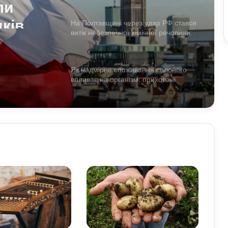
ли
дків
На Полтавщині через удар РФ стався
витік небезпечної хімічної речовини:
а що
що вже відомо
ерти
Як надмірне споживання солоного
впливає на організм: приховані
ризики для здоров’я
Чому квартири в Україні стають
мішенню злочинців: схеми, про які
варто знати
Прогноз магнітних бур на 1–2 серпня:
стало відомо, чи є загроза здоров’ю
Астропрогноз на вихідні, 1–2 серпня
2026 року: початок місяця принесе
нові можливості