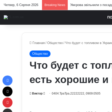
Четвер, 6 Серпня 2026
Умєрова звільнили з посад
Breaking News
П
Главная
/
Общество
/
Что будет с топливом в Украи
Общество
Что будет с топ
Facebook
есть хорошие и
X
Send
Виктор
0404.ТраТра.22222222, 0909:0505
Pinterest
an
email
Отправить e-mail