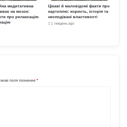
йна медитативна
Цікаві й маловідомі факти про
иває на мозок:
картоплю: користь, історія та
Найкращі місця для відпочинку в
кти про релаксацію
несподівані властивості
Україні наприкінці липня та на
рацію
1 тиждень ago
початку серпня: поради для
подорожей
Павло Паліса може стати послом
України у США: хто він та чим відомий
Умєрова звільнили з посади
секретаря РНБО: стало відомо, яку
посаду він отримав
зкові поля позначені
*
АЗС почали обмежувати продаж
дизелю до 100 літрів: стало відомо,
кого стосується ліміт
У Польщі знову побили українців:
чому випадків агресії стає більше та