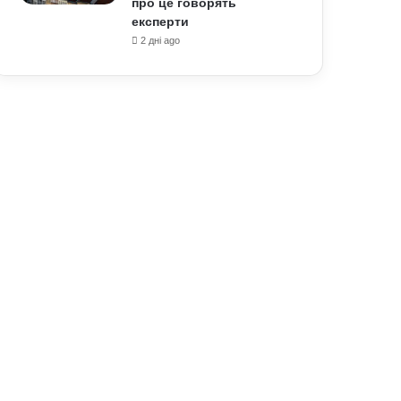
про це говорять
експерти
2 дні ago