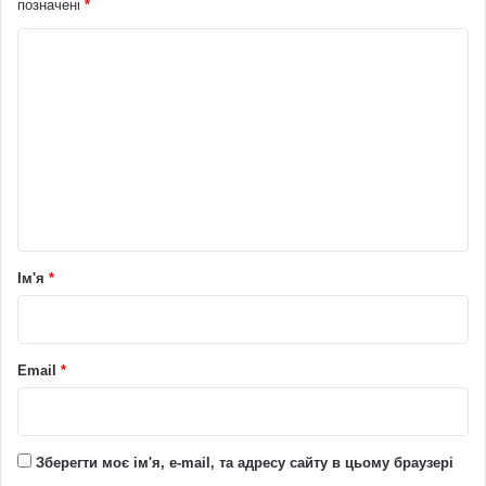
позначені
*
К
о
м
е
н
т
а
р
Ім'я
*
*
Email
*
Зберегти моє ім'я, e-mail, та адресу сайту в цьому браузері