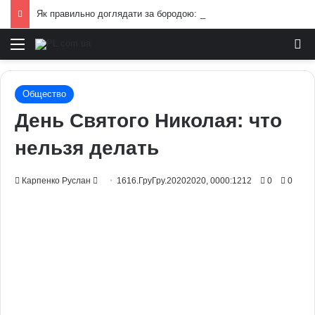
Як правильно доглядати за бородою: лайфхаки б’юті-індустрії для чоловіків
Меню
И
Общество
День Святого Николая: что
нельзя делать
Send
Карпенко Руслан
1616.ГруГру.20202020, 0000:1212
0
0
an
email