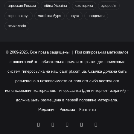
агрессия России
війна Україна
езотерика
здоров’я
коронавирус
магнітна буря
наука
пандемия
психологія
© 2009-2026, Все права защищены | При копировании материалов
с нашего сайта – обязательна прямая открытая для поисковых
систем гиперссылка на наш сайт
pl.com.ua
. Ссылка должна быть
размещена в независимости от полного либо частичного
использования материалов. Гиперссылка (для интернет- изданий) –
должна быть размещена в первой половине материала.
Редакция
Реклама
Контакты
Facebook
X
YouTube
Instagram
RSS