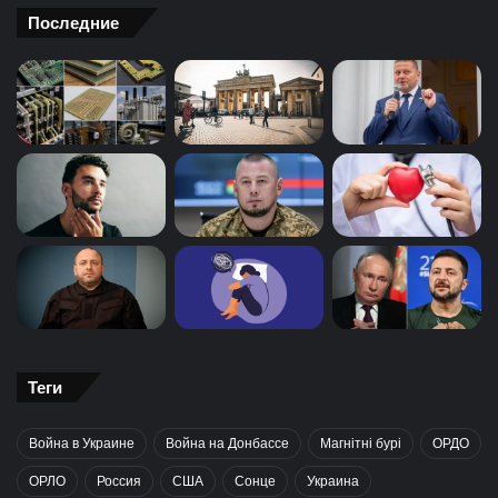
Последние
Теги
Война в Украине
Война на Донбассе
Магнітні бурі
ОРДО
ОРЛО
Россия
США
Сонце
Украина