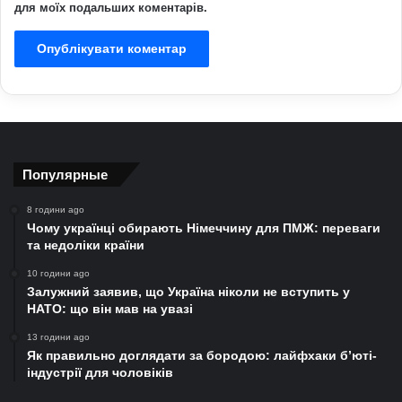
для моїх подальших коментарів.
Популярные
8 години ago
Чому українці обирають Німеччину для ПМЖ: переваги
та недоліки країни
10 години ago
Залужний заявив, що Україна ніколи не вступить у
НАТО: що він мав на увазі
13 години ago
Як правильно доглядати за бородою: лайфхаки б’юті-
індустрії для чоловіків