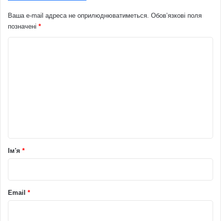
Ваша e-mail адреса не оприлюднюватиметься.
Обов’язкові поля
позначені
*
К
о
м
е
н
т
а
р
Ім'я
*
*
Email
*