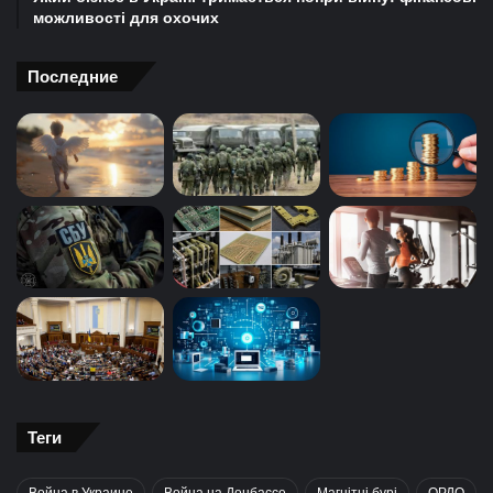
можливості для охочих
Последние
Теги
Война в Украине
Война на Донбассе
Магнітні бурі
ОРДО