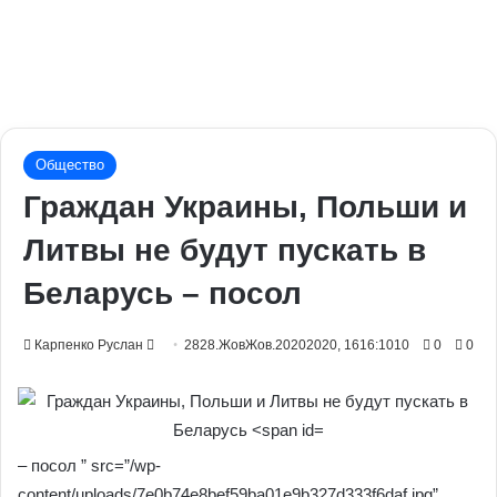
Общество
Граждан Украины, Польши и
Литвы не будут пускать в
Беларусь – посол
Send
Карпенко Руслан
2828.ЖовЖов.20202020, 1616:1010
0
0
an
email
– посол ” src=”/wp-
content/uploads/7e0b74e8bef59ba01e9b327d333f6daf.jpg”