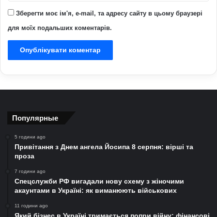
Зберегти моє ім'я, e-mail, та адресу сайту в цьому браузері
для моїх подальших коментарів.
Популярные
5 години ago
Привітання з Днем ангела Йосипа 8 серпня: вірші та
проза
7 години ago
Спецслужби РФ вигадали нову схему з жіночими
акаунтами в Україні: як виманюють військових
11 години ago
Який бізнес в Україні тримається попри війну: фінансові