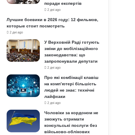
поради експертів
2 дні ago
Лучшие боевики в 2026 году: 12 фильмов,
которые стоит посмотреть
2 дні ago
У Верховній Раді готують
зміни до мобілізаційного
законодавства: що
запропонували депутати
2 дні ago
Про які комбінації клавіш
на комп’ютері більшість
людей не знає: технічні
лайфхаки
2 дні ago
Чоловіки за кордоном не
зможуть отримати
консульські послуги без
військово-облікових