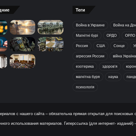
дние
Теги
Война в Украине
Война на До
Магнітні бурі
ОРДО
ОРЛО
Россия
США
Сонце
У
агрессия России
війна Україна
езотерика
здоров’я
корон
магнітна буря
наука
панд
психологія
ериалов с нашего сайта – обязательна прямая открытая для поисковых 
чного использования материалов. Гиперссылка (для интернет- изданий)