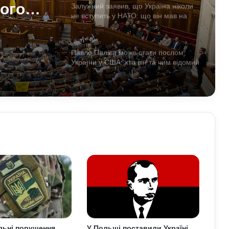
ного
Залужний заявив, що Україна ніколи
не вступить у НАТО: що він мав на
увазі
тати
Павло Паліса може стати послом
України у США: хто він та чим відомий
Умєрова звільнили з посади
секретаря РНБО: стало відомо, яку
посаду він отримав
У Зеленського нова пропозиція для
Путіна щодо перемир’я: подробиці
Чому демократія у різних країнах так
відрізняється: політологи про
функціональність держави
льні порушення
У Польщі поставили Україні