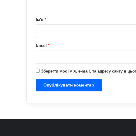
а
р
Ім'я
*
*
Email
*
Зберегти моє ім'я, e-mail, та адресу сайту в ц