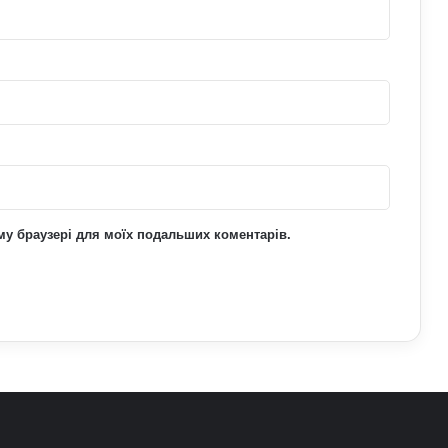
Залужний заявив, що Україна ніколи
не вступить у НАТО: що він мав на
увазі
Павло Паліса може стати послом
України у США: хто він та чим відомий
ьому браузері для моїх подальших коментарів.