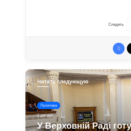
Следить
Fac
Читать следующую
Политика
2 дні ago
У Верховній Раді гот