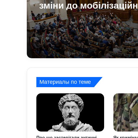
зміни до мобілізацій
законодавства: що
запропонували депу
Материалы по теме
Про що застерігали античні
Як криміна