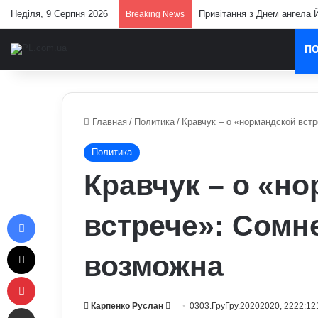
Неділя, 9 Серпня 2026
Привітання з Днем ангела Й
Breaking News
П
Главная
/
Политика
/
Кравчук – о «нормандской встр
Политика
Кравчук – о «н
Facebook
встрече»: Сомне
X
возможна
Pinterest
Send
Карпенко Руслан
0303.ГруГру.20202020, 2222:12
Отправить e-mail