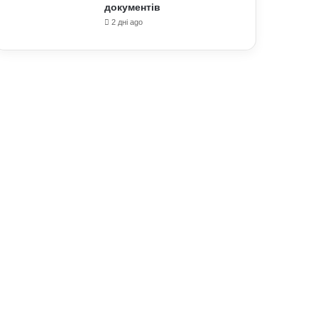
документів
2 дні ago