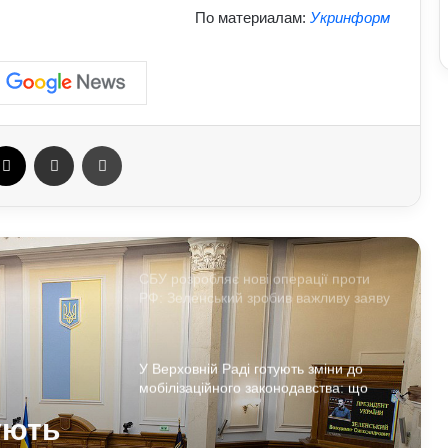
Білорусь формує десантно-штурмову
По материалам:
Укринформ
бригаду біля кордону з Україною: що
доповів Ільюкевич
На Полтавщині через удар РФ стався
витік небезпечної хімічної речовини:
що вже відомо
ebook
X
Отправить e-mail
Печать
Спецслужби РФ вигадали нову схему
з жіночими акаунтами в Україні: як
виманюють військових
СБУ розробляє нові операції проти
РФ: Зеленський зробив важливу заяву
У Верховній Раді готують зміни до
мобілізаційного законодавства: що
запропонували депутати
ують