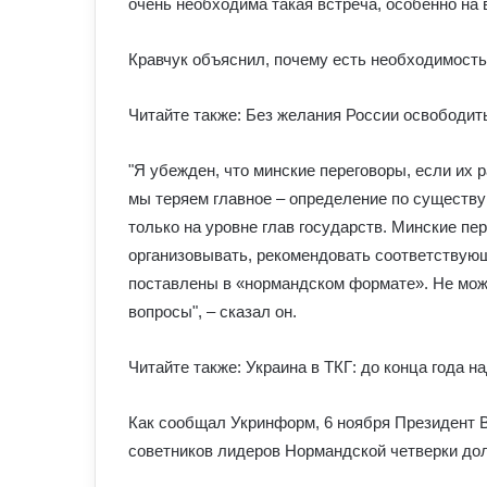
очень необходима такая встреча, особенно на 
Кравчук объяснил, почему есть необходимость
Читайте также: Без желания России освободить
"Я убежден, что минские переговоры, если их 
мы теряем главное – определение по существу
только на уровне глав государств. Минские пе
организовывать, рекомендовать соответствующ
поставлены в «нормандском формате». Не може
вопросы", – сказал он.
Читайте также: Украина в ТКГ: до конца года 
Как сообщал Укринформ, 6 ноября Президент 
советников лидеров Нормандской четверки до