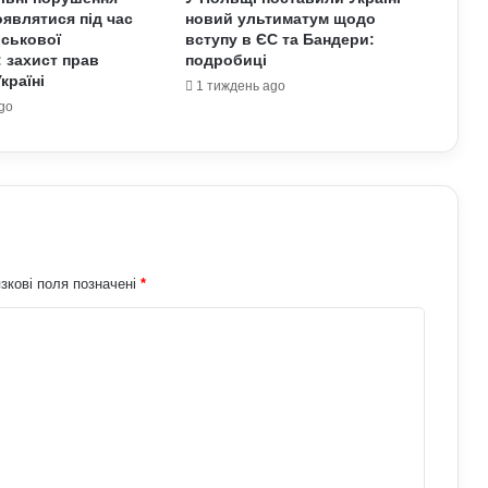
являтися під час
новий ультиматум щодо
Білорусь формує десантно-штурмову
йськової
вступу в ЄС та Бандери:
бригаду біля кордону з Україною: що
: захист прав
подробиці
доповів Ільюкевич
країні
1 тиждень ago
go
На Полтавщині через удар РФ стався
витік небезпечної хімічної речовини:
що вже відомо
Спецслужби РФ вигадали нову схему
з жіночими акаунтами в Україні: як
виманюють військових
зкові поля позначені
*
СБУ розробляє нові операції проти
РФ: Зеленський зробив важливу заяву
У Верховній Раді готують зміни до
мобілізаційного законодавства: що
запропонували депутати