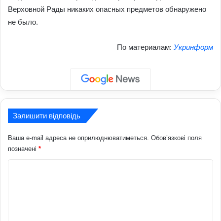
Верховной Рады никаких опасных предметов обнаружено
не было.
По материалам:
Укринформ
Залишити відповідь
Ваша e-mail адреса не оприлюднюватиметься.
Обов’язкові поля
позначені
*
К
о
м
е