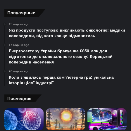
Популярные
15 години ago
Які продукти поступово викликають онкологію: медики
попередили, від чого краще відмовитись
17 години ago
Енергосектору України бракує ще €650 млн для
підготовки до опалювального сезону: Корецький
попередив населення
20 години ago
Коли з’явилась перша комп’ютерна гра: унікальна
історія цілої індустрії
Последние