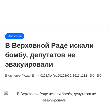
Политика
В Верховной Раде искали
бомбу, депутатов не
эвакуировали
Send
Карпенко Руслан
0202.ГруГру.20202020, 1616:1212
0
0
an
email