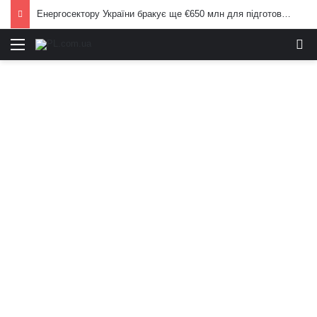
Енергосектору України бракує ще €650 млн для підготовки до опалювального сезону: Корецький попередив населення
Меню
И