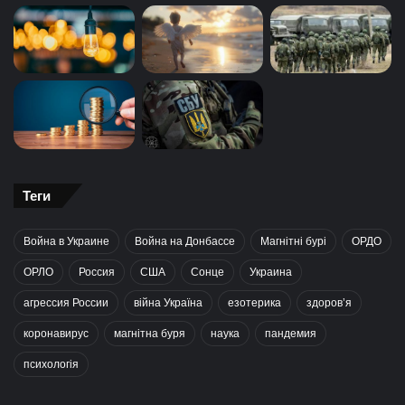
Теги
Война в Украине
Война на Донбассе
Магнітні бурі
ОРДО
ОРЛО
Россия
США
Сонце
Украина
агрессия России
війна Україна
езотерика
здоров’я
коронавирус
магнітна буря
наука
пандемия
психологія