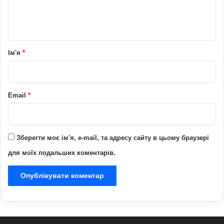
н
т
а
р
Ім'я
*
*
Email
*
Зберегти моє ім'я, e-mail, та адресу сайту в цьому браузері
для моїх подальших коментарів.