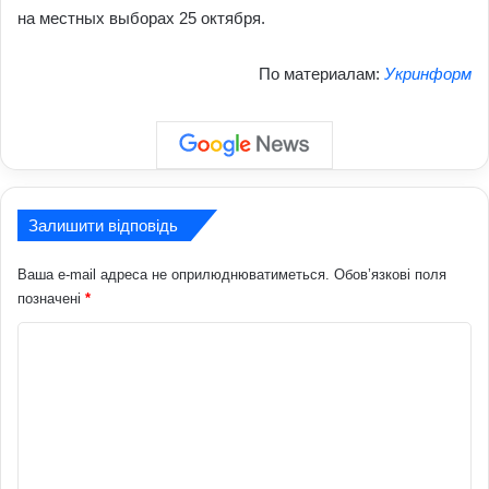
на местных выборах 25 октября.
По материалам:
Укринформ
Залишити відповідь
Ваша e-mail адреса не оприлюднюватиметься.
Обов’язкові поля
позначені
*
К
о
м
е
н