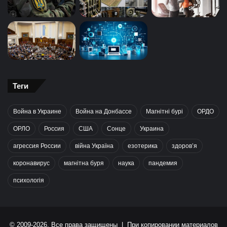
Теги
Война в Украине
Война на Донбассе
Магнітні бурі
ОРДО
ОРЛО
Россия
США
Сонце
Украина
агрессия России
війна Україна
езотерика
здоров’я
коронавирус
магнітна буря
наука
пандемия
психологія
© 2009-2026, Все права защищены | При копировании материалов