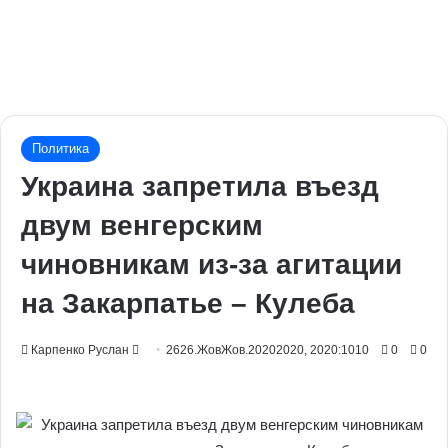
Политика
Украина запретила въезд
двум венгерским
чиновникам из-за агитации
на Закарпатье – Кулеба
Send
Карпенко Руслан
2626.ЖовЖов.20202020, 2020:1010
0
0
an
email