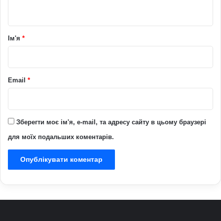
т
а
р
Ім'я
*
*
Email
*
Зберегти моє ім'я, e-mail, та адресу сайту в цьому браузері
для моїх подальших коментарів.