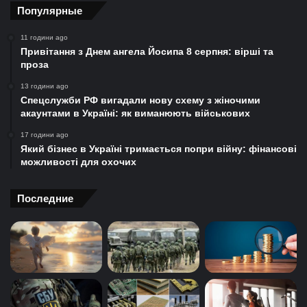
Популярные
11 години ago
Привітання з Днем ангела Йосипа 8 серпня: вірші та
проза
13 години ago
Спецслужби РФ вигадали нову схему з жіночими
акаунтами в Україні: як виманюють військових
17 години ago
Який бізнес в Україні тримається попри війну: фінансові
можливості для охочих
Последние