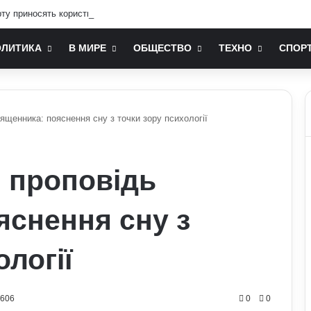
ту приносять користь для здоров’я: поради експертів
ОЛИТИКА
В МИРЕ
ОБЩЕСТВО
ТЕХНО
СПОР
ященника: пояснення сну з точки зору психології
я проповідь
яснення сну з
ології
0606
0
0