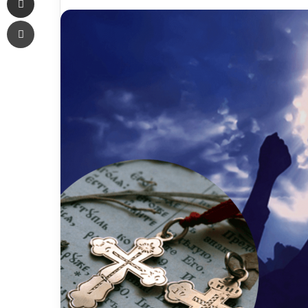
an
Печать
email