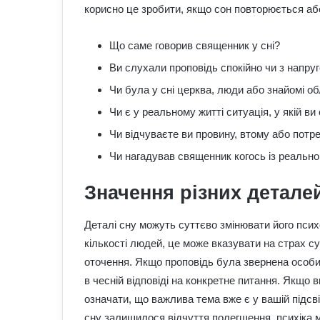
корисно це зробити, якщо сон повторюється аб
Що саме говорив священник у сні?
Ви слухали проповідь спокійно чи з напру
Чи була у сні церква, люди або знайомі о
Чи є у реальному житті ситуація, у якій ви
Чи відчуваєте ви провину, втому або потре
Чи нагадував священник когось із реально
Значення різних детале
Деталі сну можуть суттєво змінювати його пси
кількості людей, це може вказувати на страх с
оточення. Якщо проповідь була звернена особи
в чесній відповіді на конкретне питання. Якщо 
означати, що важлива тема вже є у вашій підсв
сну залишилося відчуття полегшення, психіка м