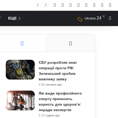
Facebook
X
YouTube
Instagram
RSS
Log In
Случай
Sid
℃
24
Иск
Т
ЕЩЕ
Ukraine
СБУ розробляє нові
операції проти РФ:
Зеленський зробив
важливу заяву
52 хвилини ago
Які види професійного
спорту приносять
користь для здоров’я:
поради експертів
17 години ago