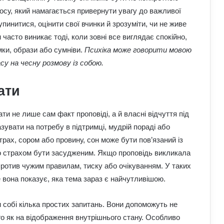
лосу, який намагається привернути увагу до важливої
инитися, оцінити свої вчинки й зрозуміти, чи не живе
часто виникає тоді, коли зовні все виглядає спокійно,
ки, образи або сумніви.
Психіка може говорити мовою
су на чесну розмову із собою.
ати
и не лише сам факт проповіді, а й власні відчуття під
азувати на потребу в підтримці, мудрій пораді або
рах, сором або провину, сон може бути пов’язаний із
 страхом бути засудженим. Якщо проповідь викликала
против чужим правилам, тиску або очікуванням. У таких
 вона показує, яка тема зараз є найчутливішою.
 собі кілька простих запитань. Вони допоможуть не
го як на відображення внутрішнього стану. Особливо