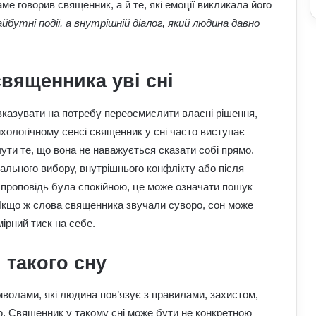
е говорив священник, а й те, які емоції викликала його
айбутні події, а внутрішній діалог, який людина давно
вященника уві сні
казувати на потребу переосмислити власні рішення,
хологічному сенсі священник у сні часто виступає
ути те, що вона не наважується сказати собі прямо.
рального вибору, внутрішнього конфлікту або після
 проповідь була спокійною, це може означати пошук
 Якщо ж слова священника звучали суворо, сон може
ірний тиск на себе.
 такого сну
имволами, які людина пов’язує з правилами, захистом,
. Священник у такому сні може бути не конкретною