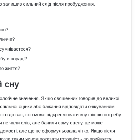
о залишив сильний слід після пробудження.
гою?
бличчя?
 сумніваєтеся?
бу в пораді?
го життя?
й сну
хологічне значення. Якщо священник говорив до великої
успільної оцінки або бажання відповідати очікуванням
сто до вас, сон може підкреслювати внутрішню потребу
ви не чули слів, але бачили саму сцену, це може
ідомості, але ще не сформульована чітко. Якщо після
огла таким чином показати готовність до прийняття