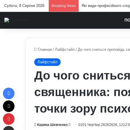
Субота, 8 Серпня 2026
Які види професійного спор
Breaking News
П
Главная
/
Лайфстайл
/
До чого сниться проповідь св
Лайфстайл
До чого снитьс
Facebook
священника: по
X
точки зору псих
Pinterest
Send
Карина Шевченко
0101.ЧерЧер.26262626, 1212:
Отправить e-mail