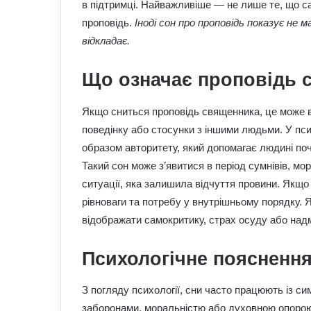
в підтримці. Найважливіше — не лише те, що сам
проповідь.
Іноді сон про проповідь показує не м
відкладає.
Що означає проповідь с
Якщо сниться проповідь священника, це може в
поведінку або стосунки з іншими людьми. У пси
образом авторитету, який допомагає людині поч
Такий сон може з’явитися в період сумнівів, мо
ситуації, яка залишила відчуття провини. Якщо
рівноваги та потребу у внутрішньому порядку.
відображати самокритику, страх осуду або надм
Психологічне пояснення
З погляду психології, сни часто працюють із с
заборонами, моральністю або духовною опорою