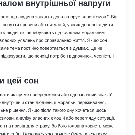
налом внутрішньої напруги
ом, що людина занадто довго ігнорує власні емоції. Він
, почуття провини або ситуацій, у яких довелося діяти
ачать люди, які перебувають під сильним моральним
о власних уявлень про «правильне» життя. Якщо сон
 саме тема постійно повертається в думках. Це не
підказувати, що психіці потрібен відпочинок, чесність і
и цей сон
вати як пряме попередження або однозначний знак. У
о внутрішній стан людини, її моральні переживання,
До чого сняться мандри різними
льне рішення. Якщо після такого сну хочеться щось
країнами: пояснення сну з точки зору
розмови, аналізу власних емоцій або перегляду ситуації,
психології
н на привід для страху, бо його головна користь може
уміти себе.
Проповідь уві сні може бути не голосом