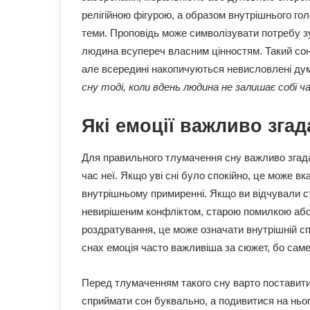
релігійною фігурою, а образом внутрішнього го
теми. Проповідь може символізувати потребу зуп
людина всупереч власним цінностям. Такий сон 
але всередині накопичуються невисловлені дум
сну тоді, коли вдень людина не залишає собі ча
Які емоції важливо згад
Для правильного тлумачення сну важливо згадат
час неї. Якщо уві сні було спокійно, це може вк
внутрішньому примиренні. Якщо ви відчували ст
невирішеним конфліктом, старою помилкою або
роздратування, це може означати внутрішній с
снах емоція часто важливіша за сюжет, бо саме
Перед тлумаченням такого сну варто поставити
сприймати сон буквально, а подивитися на ньо