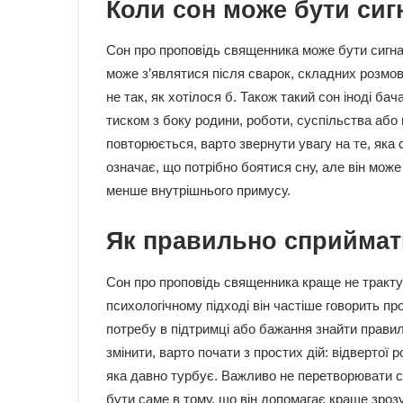
Коли сон може бути сиг
Сон про проповідь священника може бути сигнал
може з’являтися після сварок, складних розмов
не так, як хотілося б. Також такий сон іноді б
тиском з боку родини, роботи, суспільства аб
повторюється, варто звернути увагу на те, яка
означає, що потрібно боятися сну, але він може 
менше внутрішнього примусу.
Як правильно сприймат
Сон про проповідь священника краще не тракту
психологічному підході він частіше говорить пр
потребу в підтримці або бажання знайти прави
змінити, варто почати з простих дій: відвертої 
яка давно турбує. Важливо не перетворювати со
бути саме в тому, що він допомагає краще зроз