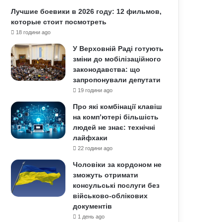
Лучшие боевики в 2026 году: 12 фильмов,
которые стоит посмотреть
18 години ago
У Верховній Раді готують
зміни до мобілізаційного
законодавства: що
запропонували депутати
19 години ago
Про які комбінації клавіш
на комп’ютері більшість
людей не знає: технічні
лайфхаки
22 години ago
Чоловіки за кордоном не
зможуть отримати
консульські послуги без
військово-облікових
документів
1 день ago