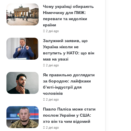
Чому українці обирають
Німеччину для ПМЖ:
переваги та недоліки
країни
2 дні ago
Залужний заявив, що
Україна ніколи не
вступить у НАТО: що він
мав на увазі
2 дні ago
Як правильно доглядати
за бородою: лайфхаки
б’юті-індустрії для
чоловіків
2 дні ago
Павло Паліса може стати
послом України у США:
хто він та чим відомий
2 дні ago