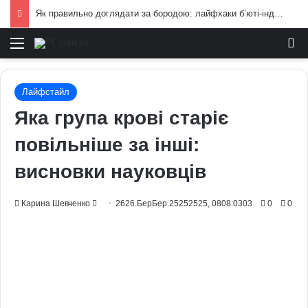
Як правильно доглядати за бородою: лайфхаки б’юті-індустрії для чоловіків
Меню
И
Лайфстайл
Яка група крові старіє
повільніше за інші:
висновки науковців
Send
Карина Шевченко
2626.БерБер.25252525, 0808:0303
0
0
an
email