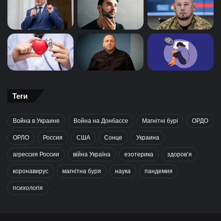
Теги
Война в Украине
Война на Донбассе
Магнітні бурі
ОРДО
ОРЛО
Россия
США
Сонце
Украина
агрессия России
війна Україна
езотерика
здоров’я
коронавирус
магнітна буря
наука
пандемия
психологія