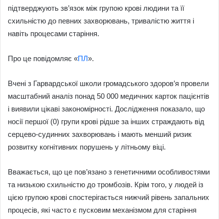
підтверджують зв’язок між групою крові людини та її
схильністю до певних захворювань, тривалістю життя і
навіть процесами старіння.
Про це повідомляє «
ПЛ
».
Вчені з Гарвардської школи громадського здоров’я провели
масштабний аналіз понад 50 000 медичних карток пацієнтів
і виявили цікаві закономірності. Дослідження показало, що
носії першої (0) групи крові рідше за інших страждають від
серцево-судинних захворювань і мають менший ризик
розвитку когнітивних порушень у літньому віці.
Вважається, що це пов’язано з генетичними особливостями
та низькою схильністю до тромбозів. Крім того, у людей із
цією групою крові спостерігається нижчий рівень запальних
процесів, які часто є пусковим механізмом для старіння