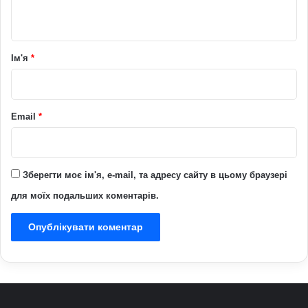
т
а
р
Ім'я
*
*
Email
*
Зберегти моє ім'я, e-mail, та адресу сайту в цьому браузері
для моїх подальших коментарів.