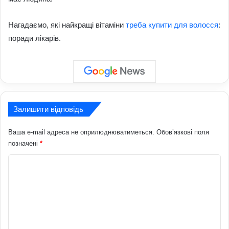
Нагадаємо, які найкращі вітаміни
треба купити для волосся
:
поради лікарів.
Залишити відповідь
Ваша e-mail адреса не оприлюднюватиметься.
Обов’язкові поля
позначені
*
К
о
м
е
н