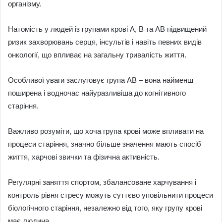
організму.
Натомість у людей із групами крові A, B та AB підвищений
ризик захворювань серця, інсультів і навіть певних видів
онкології, що впливає на загальну тривалість життя.
Особливої уваги заслуговує група AB – вона найменш
поширена і водночас найуразливіша до когнітивного
старіння.
Важливо розуміти, що хоча група крові може впливати на
процеси старіння, значно більше значення мають спосіб
життя, харчові звички та фізична активність.
Регулярні заняття спортом, збалансоване харчування і
контроль рівня стресу можуть суттєво уповільнити процеси
біологічного старіння, незалежно від того, яку групу крові
має людина.