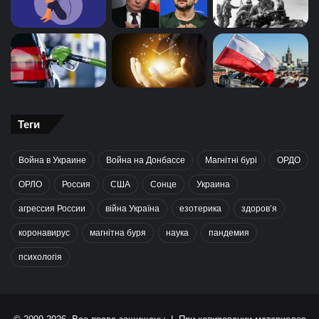
Теги
Война в Украине
Война на Донбассе
Магнітні бурі
ОРДО
ОРЛО
Россия
США
Сонце
Украина
агрессия России
війна Україна
езотерика
здоров’я
коронавирус
магнітна буря
наука
пандемия
психологія