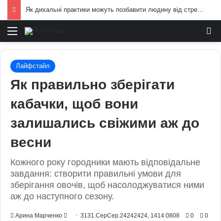
Як дихальні практики можуть позбавити людину від стресу: пояснення експертів
Меню
И
Лайфстайл
Як правильно зберігати
кабачки, щоб вони
залишались свіжими аж до
весни
Кожного року городники мають відповідальне
завдання: створити правильні умови для
зберігання овочів, щоб насолоджуватися ними
аж до наступного сезону.
Send
Арина Марченко
3131.СерСер.24242424, 1414:0808
0
0