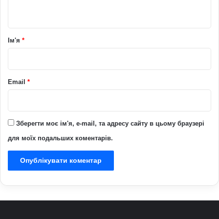
т
а
р
Ім'я
*
*
Email
*
Зберегти моє ім'я, e-mail, та адресу сайту в цьому браузері
для моїх подальших коментарів.