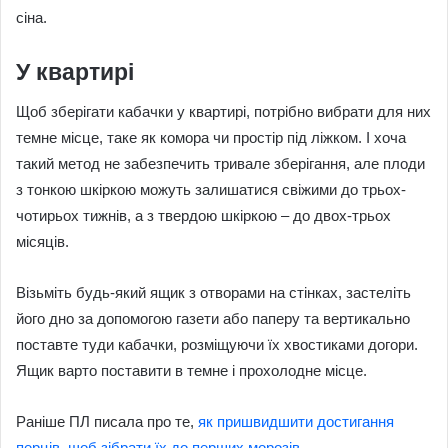
сіна.
У квартирі
Щоб зберігати кабачки у квартирі, потрібно вибрати для них
темне місце, таке як комора чи простір під ліжком. І хоча
такий метод не забезпечить тривале зберігання, але плоди
з тонкою шкіркою можуть залишатися свіжими до трьох-
чотирьох тижнів, а з твердою шкіркою – до двох-трьох
місяців.
Візьміть будь-який ящик з отворами на стінках, застеліть
його дно за допомогою газети або паперу та вертикально
поставте туди кабачки, розміщуючи їх хвостиками догори.
Ящик варто поставити в темне і прохолодне місце.
Раніше ПЛ писала про те,
як пришвидшити достигання
перців, щоб зібрати їх до перших морозів.