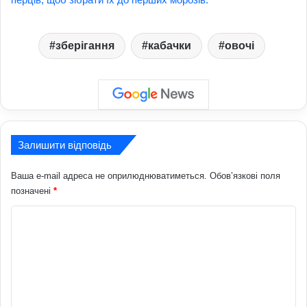
зберігання
кабачки
овочі
Залишити відповідь
Ваша e-mail адреса не оприлюднюватиметься.
Обов’язкові поля
позначені
*
К
о
м
е
н