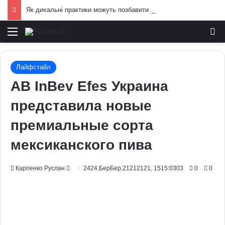
Як дихальні практики можуть позбавити людину від стресу: пояснення експертів
Меню
И
Лайфстайл
AB InBev Efes Украина
представила новые
премиальные сорта
мексиканского пива
Send
Карпенко Руслан
2424.БерБер.21212121, 1515:0303
0
0
an
email