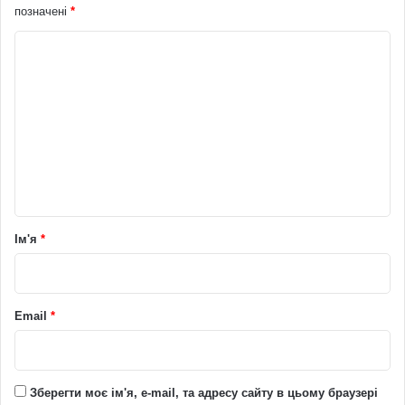
позначені
*
К
о
м
е
н
т
а
р
Ім'я
*
*
Email
*
Зберегти моє ім'я, e-mail, та адресу сайту в цьому браузері