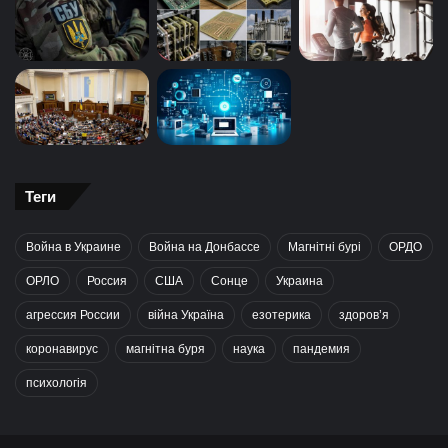
Теги
Война в Украине
Война на Донбассе
Магнітні бурі
ОРДО
ОРЛО
Россия
США
Сонце
Украина
агрессия России
війна Україна
езотерика
здоров’я
коронавирус
магнітна буря
наука
пандемия
психологія