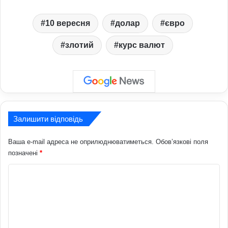
10 вересня
долар
євро
злотий
курс валют
Залишити відповідь
Ваша e-mail адреса не оприлюднюватиметься.
Обов’язкові поля
позначені
*
К
о
м
е