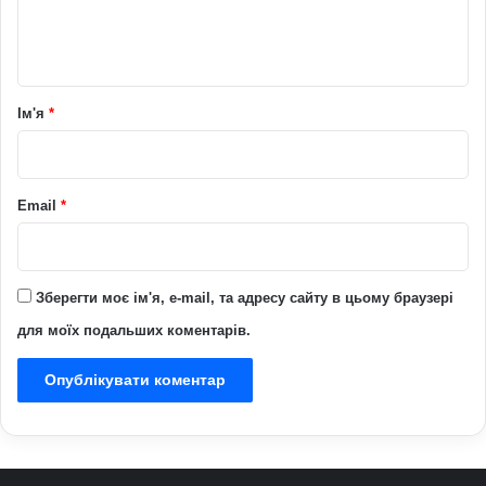
н
т
а
р
Ім'я
*
*
Email
*
Зберегти моє ім'я, e-mail, та адресу сайту в цьому браузері
для моїх подальших коментарів.