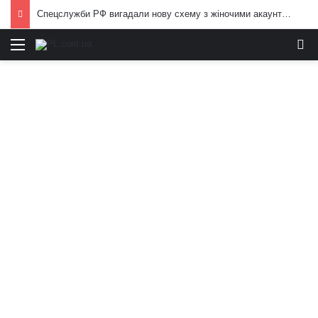
Спецслужби РФ вигадали нову схему з жіночими акаунтами в Україні: як виманюють військових
Меню
И