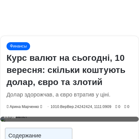
Финансы
Курс валют на сьогодні, 10
вересня: скільки коштують
долар, євро та злотий
Долар здорожчав, а євро втратив у ціні.
Send
Арина Марченко
1010.ВерВер.24242424, 1111:0909
0
0
Курс валют на сьогодні, 10 вересня: скільки коштують долар, євро та
an
злотий
email
Содержание