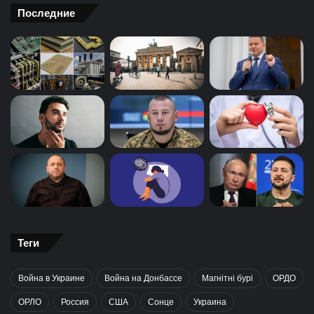
Последние
Теги
Война в Украине
Война на Донбассе
Магнітні бурі
ОРДО
ОРЛО
Россия
США
Сонце
Украина