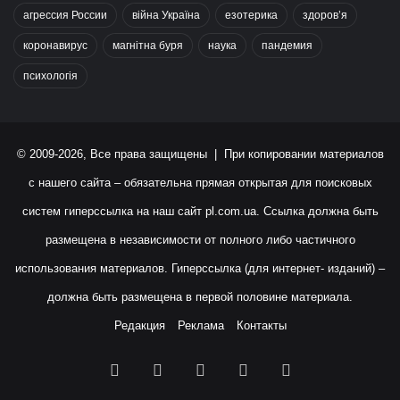
агрессия России
війна Україна
езотерика
здоров’я
коронавирус
магнітна буря
наука
пандемия
психологія
© 2009-2026, Все права защищены | При копировании материалов
с нашего сайта – обязательна прямая открытая для поисковых
систем гиперссылка на наш сайт
pl.com.ua
. Ссылка должна быть
размещена в независимости от полного либо частичного
использования материалов. Гиперссылка (для интернет- изданий) –
должна быть размещена в первой половине материала.
Редакция
Реклама
Контакты
Facebook
X
YouTube
Instagram
RSS