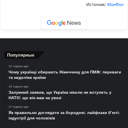
Источник:
МинФин
Популярные
12 години ago
Чому українці обирають Німеччину для ПМЖ: переваги
та недоліки країни
14 години ago
Залужний заявив, що Україна ніколи не вступить у
НАТО: що він мав на увазі
17 години ago
Як правильно доглядати за бородою: лайфхаки б’юті-
індустрії для чоловіків