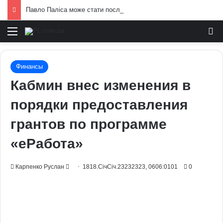
Павло Паліса може стати послом України у США: хто він та чим відомий
Меню
И
Финансы
Кабмин внес изменения в
порядки предоставления
грантов по программе
«еРабота»
Send
Карпенко Руслан
1818.СічСіч.23232323, 0606:0101
0
an
email