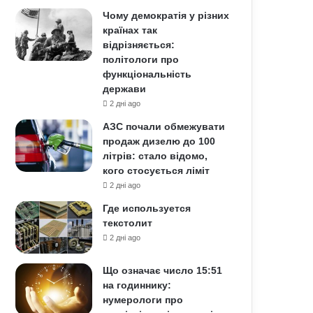
Чому демократія у різних
країнах так
відрізняється:
політологи про
функціональність
держави
2 дні ago
АЗС почали обмежувати
продаж дизелю до 100
літрів: стало відомо,
кого стосується ліміт
2 дні ago
Где используется
текстолит
2 дні ago
Що означає число 15:51
на годиннику:
нумерологи про