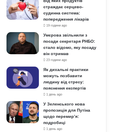
Від яких продуктів
страждає серцево-
судинна система:
попередження лікарів
19 години ago
Умєрова звільнили з
посади секретаря РНБО:
стало відомо, яку посаду
він отримав
23 години ago
Як дихальні практики
можуть позбавити
людину від стресу:
пояснення експертів
1 день ago
У Зеленського нова
пропозиція для Путіна
щодо перемир’я:
подробиці
1 день ago