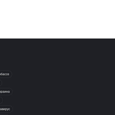
нбассе
краина
авирус