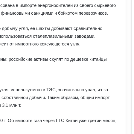
есована в импорте энергоносителей из своего сырьевого
е финансовыми санкциями и бойкотом перевозчиков.
ю добычу угля, ее шахты добывают сравнительно
 использоваться сталеплавильными заводами.
исит от импортного коксующегося угля.
ины: российские активы скупят по дешевке китайцы
угля, используемого в ТЭС, значительно упал, из-за
 собственной добычи. Таким образом, общий импорт
Найкращі місця для відпочинку в
 3,1 млн т.
Україні наприкінці липня та на
початку серпня: поради для
подорожей
0 т. Об импорте газа через ГТС Китай уже третий месяц
Як зберегти здоров’я хребта при