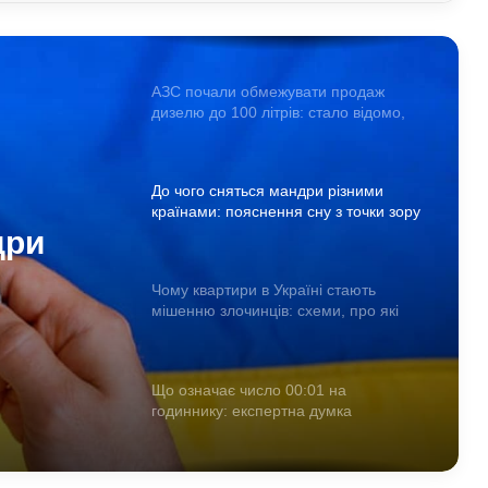
дизелю до 100 літрів: стало відомо,
кого стосується ліміт
До чого сняться мандри різними
країнами: пояснення сну з точки зору
психології
Чому квартири в Україні стають
мішенню злочинців: схеми, про які
варто знати
їні
Що означає число 00:01 на
инців:
годиннику: експертна думка
езотериків
знати
дри
Найкращі місця для відпочинку в
Україні наприкінці липня та на
и зору
початку серпня: поради для
подорожей