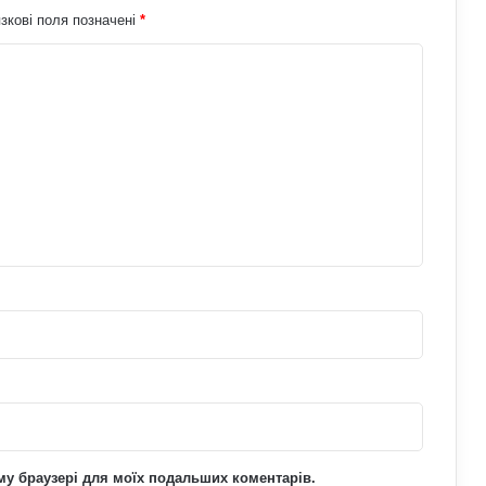
АЗС почали обмежувати продаж
зкові поля позначені
*
дизелю до 100 літрів: стало відомо,
кого стосується ліміт
До чого сняться мандри різними
країнами: пояснення сну з точки зору
психології
Чому квартири в Україні стають
мішенню злочинців: схеми, про які
варто знати
Що означає число 00:01 на
годиннику: експертна думка
езотериків
ьому браузері для моїх подальших коментарів.