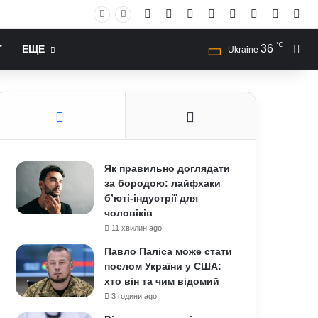
Facebook
X
YouTube
Instagram
RSS
Log In
Случай
Sid
℃
36
Иск
Т
ЕЩЕ
Ukraine
Як правильно доглядати
за бородою: лайфхаки
б’юті-індустрії для
чоловіків
11 хвилин ago
Павло Паліса може стати
послом України у США:
хто він та чим відомий
3 години ago