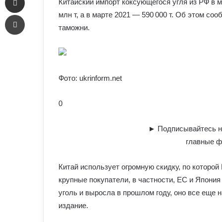
Китайский импорт коксующегося угля из РФ в м
Печать
млн т, а в марте 2021 — 590 000 т. Об этом со
таможни.
Фото: ukrinform.net
0
► Подписывайтесь н
главные ф
Китай использует огромную скидку, по которой
крупные покупатели, в частности, ЕС и Япония
уголь и выросла в прошлом году, оно все еще 
издание.