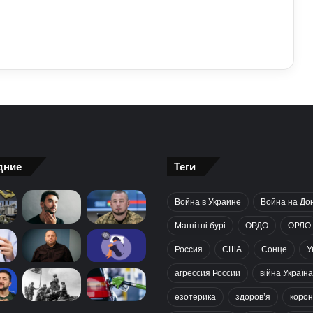
дние
Теги
Война в Украине
Война на До
Магнітні бурі
ОРДО
ОРЛО
Россия
США
Сонце
У
агрессия России
війна Україна
езотерика
здоров’я
корон