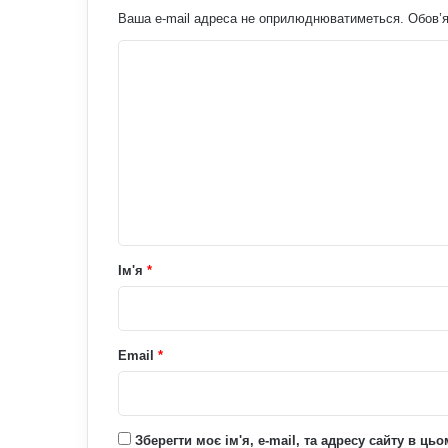
Ваша e-mail адреса не оприлюднюватиметься.
Обов’я
К
о
м
е
н
т
а
р
Ім'я
*
*
Email
*
Зберегти моє ім'я, e-mail, та адресу сайту в ц