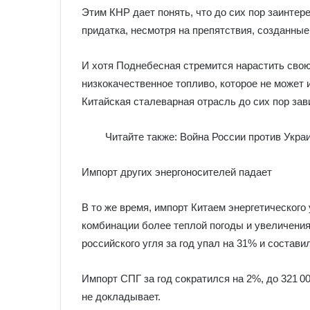
Этим КНР дает понять, что до сих пор заинтер
придатка, несмотря на препятствия, созданны
И хотя Поднебесная стремится нарастить сво
низкокачественное топливо, которое не может
Китайская сталеварная отрасль до сих пор зав
Читайте также: Война России против Укра
Импорт других энергоносителей падает
В то же время, импорт Китаем энергетического 
комбинации более теплой погоды и увеличения
российского угля за год упал на 31% и составил
Импорт СПГ за год сократился на 2%, до 321 00
не докладывает.