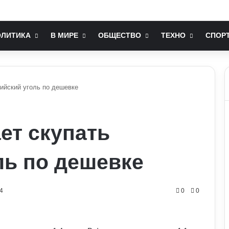
ає серцево-судинна система: попередження лікарів
ОЛИТИКА
В МИРЕ
ОБЩЕСТВО
ТЕХНО
СПОР
ийский уголь по дешевке
ет скупать
ль по дешевке
4
0
0