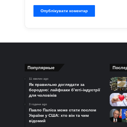
Популярные
После
11 хвилин ago
Як правильно доглядати за
бородою: лайфхаки б’юті-індустрії
для чоловіків
3 години ago
Павло Паліса може стати послом
України у США: хто він та чим
відомий