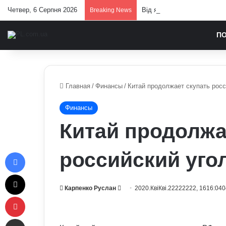
Четвер, 6 Серпня 2026
Від яких продуктів стражд
Breaking News
П
Главная
/
Финансы
/
Китай продолжает скупать росс
Финансы
Китай продолжа
Facebook
российский уго
X
Send
Карпенко Руслан
2020.КвіКві.22222222, 1616:040
Pinterest
an
email
Отправить e-mail