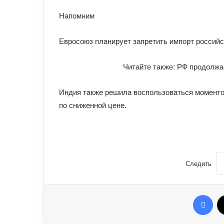
Напомним
Евросоюз планирует запретить импорт российск
Читайте также: РФ продолжа
Индия также решила воспользоваться моментом
по сниженной цене.
Следить
Fac