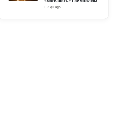
«магічність» і символізм
2 дні ago