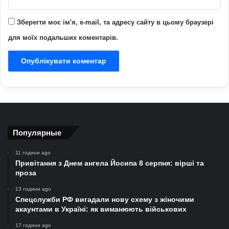
Зберегти моє ім'я, e-mail, та адресу сайту в цьому браузері
для моїх подальших коментарів.
Популярные
11 години ago
Привітання з Днем ангела Йосипа 8 серпня: вірші та
проза
13 години ago
Спецслужби РФ вигадали нову схему з жіночими
акаунтами в Україні: як виманюють військових
17 години ago