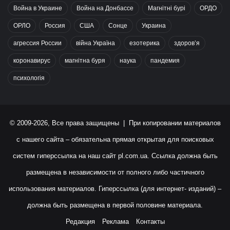
Война в Украине
Война на Донбассе
Магнітні бурі
ОРДО
ОРЛО
Россия
США
Сонце
Украина
агрессия России
війна Україна
езотерика
здоров’я
коронавирус
магнітна буря
наука
пандемия
психологія
© 2009-2026, Все права защищены | При копировании материалов
с нашего сайта – обязательна прямая открытая для поисковых
систем гиперссылка на наш сайт
pl.com.ua
. Ссылка должна быть
размещена в независимости от полного либо частичного
использования материалов. Гиперссылка (для интернет- изданий) –
должна быть размещена в первой половине материала.
Редакция
Реклама
Контакты