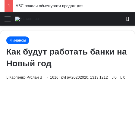
АЗС почали обмежувати продаж дизелю до 100 літрів: стало відомо, кого стосується ліміт
Меню
И
Финансы
Как будут работать банки на
Новый год
Send
Карпенко Руслан
1616.ГруГру.20202020, 1313:1212
0
0
an
email