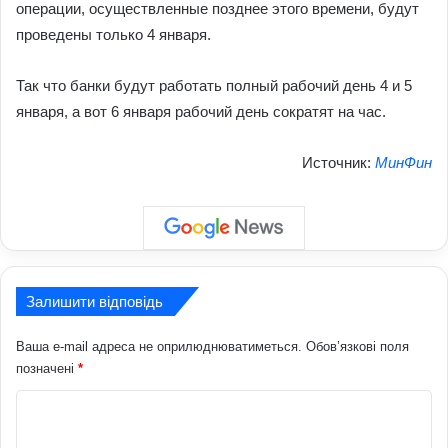
операции, осуществленные позднее этого времени, будут
проведены только 4 января.
Так что банки будут работать полный рабочий день 4 и 5
января, а вот 6 января рабочий день сократят на час.
Источник:
МинФин
Залишити відповідь
Ваша e-mail адреса не оприлюднюватиметься.
Обов’язкові поля
позначені
*
К
о