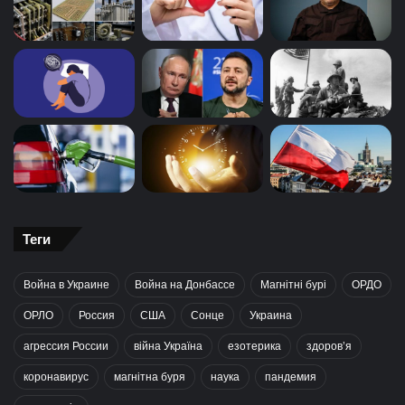
Теги
Война в Украине
Война на Донбассе
Магнітні бурі
ОРДО
ОРЛО
Россия
США
Сонце
Украина
агрессия России
війна Україна
езотерика
здоров’я
коронавирус
магнітна буря
наука
пандемия