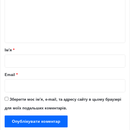
м
е
н
т
а
р
Ім'я
*
*
Email
*
Зберегти моє ім'я, e-mail, та адресу сайту в цьому браузері
для моїх подальших коментарів.