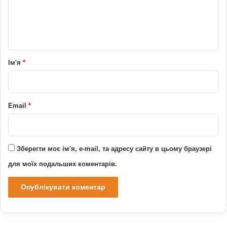
н
т
а
р
Ім'я
*
*
Email
*
Зберегти моє ім'я, e-mail, та адресу сайту в цьому браузері
для моїх подальших коментарів.