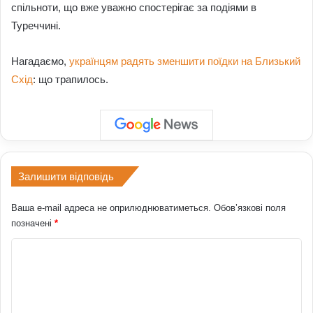
спільноти, що вже уважно спостерігає за подіями в
Туреччині.
Нагадаємо,
українцям радять зменшити поїдки на Близький
Схід
: що трапилось.
Залишити відповідь
Ваша e-mail адреса не оприлюднюватиметься.
Обов’язкові поля
позначені
*
К
о
м
е