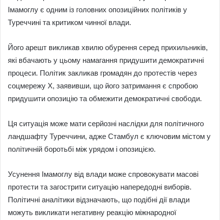
Імамоглу є одним із головних опозиційних політиків у
Туреччині та критиком чинної влади.
Його арешт викликав хвилю обурення серед прихильників,
які вбачають у цьому намагання придушити демократичні
процеси. Політик закликав громадян до протестів через
соцмережу X, заявивши, що його затримання є спробою
придушити опозицію та обмежити демократичні свободи.
Ця ситуація може мати серйозні наслідки для політичного
ландшафту Туреччини, адже Стамбул є ключовим містом у
політичній боротьбі між урядом і опозицією.
Усунення Імамоглу від влади може спровокувати масові
протести та загострити ситуацію напередодні виборів.
Політичні аналітики відзначають, що подібні дії влади
можуть викликати негативну реакцію міжнародної