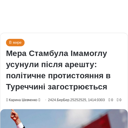
В мире
Мера Стамбула Імамоглу
усунули після арешту:
політичне протистояння в
Туреччині загострюється
Send
Карина Шевченко
2424.БерБер.25252525, 1414:0303
0
0
an
email