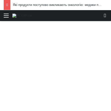
Які продукти поступово викликають онкологію: медики попередили, від чого краще відмовитись
Меню
И