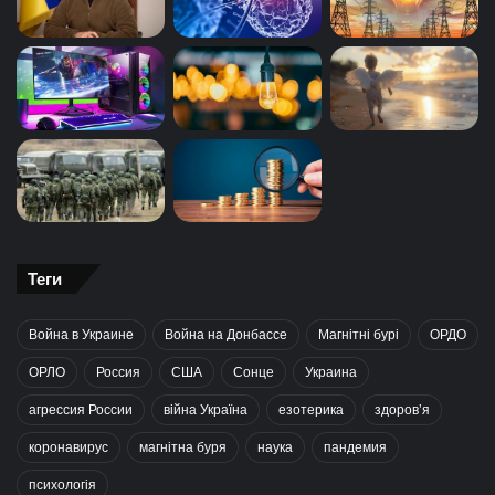
Теги
Война в Украине
Война на Донбассе
Магнітні бурі
ОРДО
ОРЛО
Россия
США
Сонце
Украина
агрессия России
війна Україна
езотерика
здоров’я
коронавирус
магнітна буря
наука
пандемия
психологія