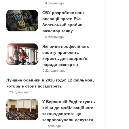
4 години ago
СБУ розробляє нові
операції проти РФ:
Зеленський зробив
важливу заяву
6 години ago
Які види професійного
спорту приносять
користь для здоров’я:
поради експертів
22 години ago
Лучшие боевики в 2026 году: 12 фильмов,
которые стоит посмотреть
23 години ago
У Верховній Раді готують
зміни до мобілізаційного
законодавства: що
запропонували депутати
1 день ago