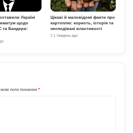
бригаду біля кордону з Україною: що
доповів Ільюкевич
оставили Україні
Цікаві й маловідомі факти про
тиматум щодо
картоплю: користь, історія та
Про що застерігали античні політики
С та Бандери:
несподівані властивості
та філософи людей XXI століття:
1 тиждень ago
уроки для нашого покоління
go
Як виникла історія армрестлінгу:
шлях від розваги до професійного
спорту
СБУ розробляє нові операції проти
РФ: Зеленський зробив важливу заяву
зкові поля позначені
*
Чоловіки за кордоном не зможуть
отримати консульські послуги без
військово-облікових документів