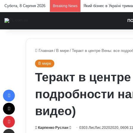
Субота, 8 Серпня 2026
Який бізнес в Україні трим
Breaking News
П
Главная
/
В мире
/
Теракт в центре Вены: все подро
В мире
Теракт в центре
Facebook
подробности на
X
видео)
Pinterest
Send
Карпенко Руслан
0303.ЛисЛис.20202020, 0606:1
Отправить e-mail