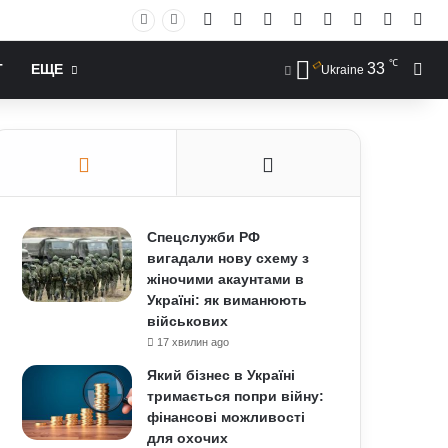
Facebook
X
YouTube
Instagram
RSS
Log In
Случай
Sid
℃
33
Иск
Т
ЕЩЕ
Ukraine
Спецслужби РФ
вигадали нову схему з
жіночими акаунтами в
Україні: як виманюють
військових
17 хвилин ago
Який бізнес в Україні
тримається попри війну:
фінансові можливості
для охочих