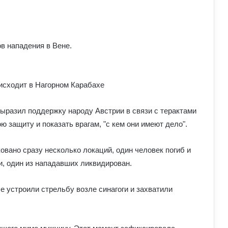
в нападения в Вене.
исходит в Нагорном Карабахе
ыразил поддержку народу Австрии в связи с терактами
ою защиту и показать врагам, "с кем они имеют дело".
Чому демократія у різних країнах так
відрізняється: політологи про
функціональність держави
овано сразу несколько локаций, один человек погиб и
и, один из нападавших ликвидирован.
У Польщі знову побили українців:
чому випадків агресії стає більше та
е устроили стрельбу возле синагоги и захватили
що про це говорять експерти
Білорусь формує десантно-штурмову