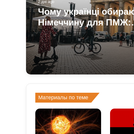
2 дні ago
Чому українці обира
Німеччину для ПМЖ:
переваги та недоліки
Материалы по теме