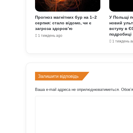
Прогноз магнітних бур на 1–2
У Польщі п
серпня: стало відомо, чи є
новий уль
загроза здоров’ю
вступу в Є
подробиці
1 тиждень ago
1 тиждень a
Залишити відповідь
Ваша e-mail адреса не оприлюднюватиметься.
Обов’я
К
о
м
е