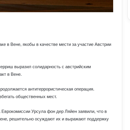
аке в Вене, якобы в качестве мести за участие Австрии
терриш выразил солидарность с австрийским
акт в Вене.
 продолжается антитеррористическая операция.
бегать общественных мест.
 Еврокомиссии Урсула фон дер Ляйен заявили, что в
ене, решительно осуждают их и выражают поддержку