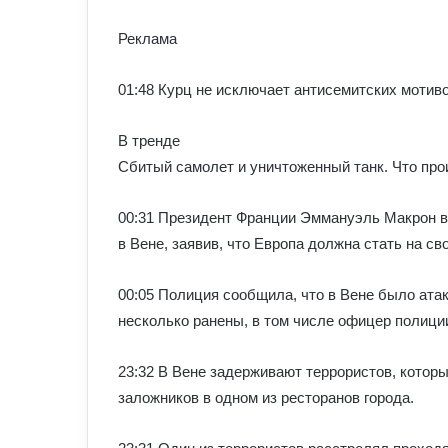
Реклама
01:48 Курц не исключает антисемитских мотиво
В тренде
Сбитый самолет и уничтоженный танк. Что про
00:31 Президент Франции Эммануэль Макрон в
в Вене, заявив, что Европа должна стать на св
00:05 Полиция сообщила, что в Вене было атак
несколько ранены, в том числе офицер полици
23:32 В Вене задерживают террористов, которы
заложников в одном из ресторанов города.