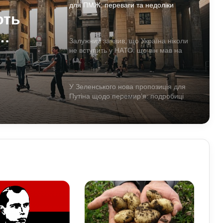
для ПМЖ: переваги та недоліки
країни
ють
Залужний заявив, що Україна ніколи
не вступить у НАТО: що він мав на
 країни
увазі
У Зеленського нова пропозиція для
Путіна щодо перемир’я: подробиці
Чому демократія у різних країнах так
відрізняється: політологи про
функціональність держави
У Польщі знову побили українців:
чому випадків агресії стає більше та
що про це говорять експерти
Білорусь формує десантно-штурмову