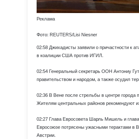
Реклама
Фото: REUTERS/Lisi Niesner
02:58 Джихадисты заявили о причастности к ат
в коалиции США против ИГИЛ.
02:54 Генеральный секретарь ООН Антониу Гу
правительством и народом, а также осудил тер
02:36 В Вене после стрельбы в центре города
Жителям центральных районов рекомендуют из
02:27 Глава Евросовета Шарль Мишель и глава
Евросоюзе потрясены ужасными терактами в В
Австрии.