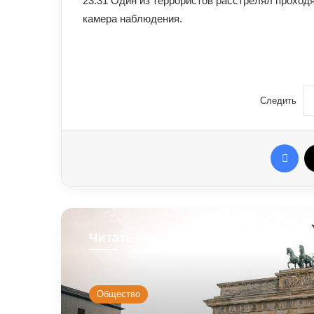
23:31 Один из террористов расстрелял проход
камера наблюдения.
Следить
Fac
Читать следующую
Общество