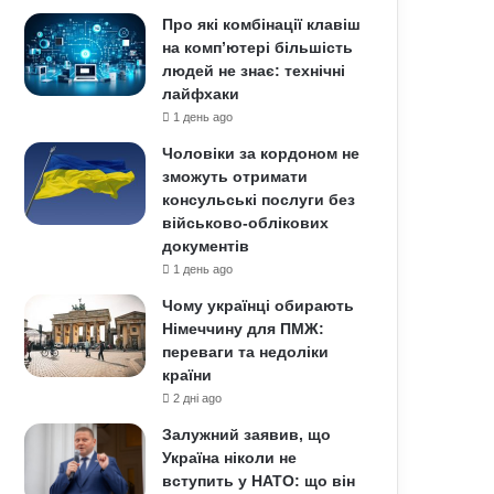
Про які комбінації клавіш
на комп’ютері більшість
людей не знає: технічні
лайфхаки
1 день ago
Чоловіки за кордоном не
зможуть отримати
консульські послуги без
військово-облікових
документів
1 день ago
Чому українці обирають
Німеччину для ПМЖ:
переваги та недоліки
країни
2 дні ago
Залужний заявив, що
Україна ніколи не
вступить у НАТО: що він