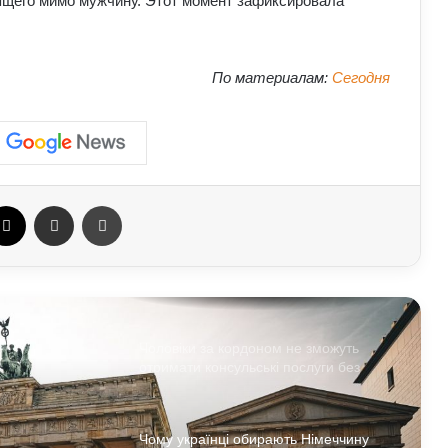
ящего мимо мужчину. Этот момент зафиксировала
бригаду біля кордону з Україною: що
доповів Ільюкевич
Про що застерігали античні політики
По материалам:
Сегодня
та філософи людей XXI століття:
уроки для нашого покоління
Як виникла історія армрестлінгу:
шлях від розваги до професійного
спорту
ebook
X
Отправить e-mail
Печать
СБУ розробляє нові операції проти
РФ: Зеленський зробив важливу заяву
Чоловіки за кордоном не зможуть
отримати консульські послуги без
військово-облікових документів
Чому українці обирають Німеччину