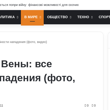
ається попри війну: фінансові можливості для охочих
ОЛИТИКА
В МИРЕ
ОБЩЕСТВО
ТЕХНО
СПОР
бности нападения (фото, видео)
 Вены: все
падения (фото,
111
0
0