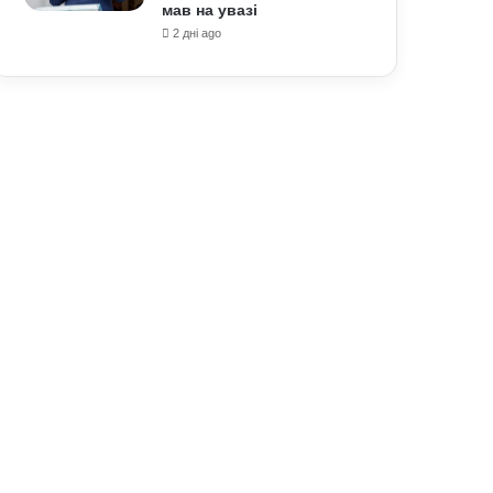
мав на увазі
2 дні ago