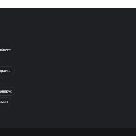
нбассе
краина
авирус
емия