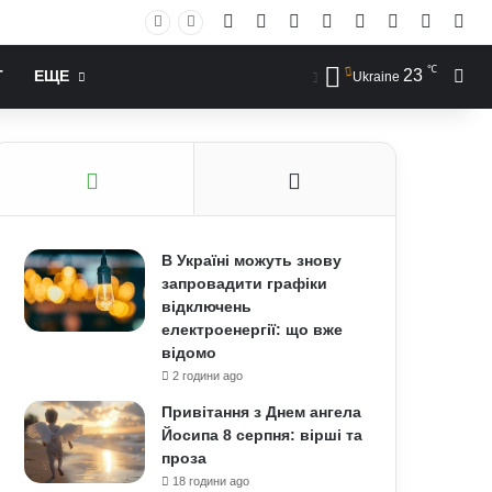
Facebook
X
YouTube
Instagram
RSS
Log In
Случай
Sid
℃
23
Иск
Т
ЕЩЕ
Ukraine
В Україні можуть знову
запровадити графіки
відключень
електроенергії: що вже
відомо
2 години ago
Привітання з Днем ангела
Йосипа 8 серпня: вірші та
проза
18 години ago