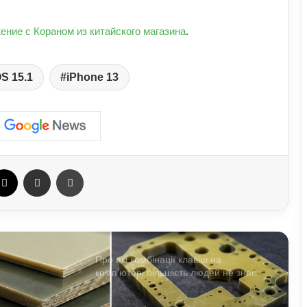
Обмен криптовалют без лишнего
риска
ение с Кораном из китайского магазина
.
Як винайшли перший комп’ютер:
OS 15.1
iPhone 13
історія технології та її вплив на світ
Які криптовалюти стали поганим
прикладом: історії провалів та втрат
інвесторів
ebook
X
Отправить e-mail
Печать
В Україні можуть знову запровадити
графіки відключень електроенергії:
що вже відомо
Про які комбінації клавіш на
комп’ютері більшість людей не знає:
технічні лайфхаки