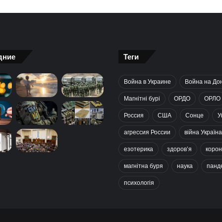
дние
Теги
Война в Украине
Война на До
Магнітні бурі
ОРДО
ОРЛО
Россия
США
Сонце
У
агрессия России
війна Україна
езотерика
здоров’я
корон
магнітна буря
наука
панд
психологія