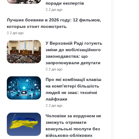
поради експертів
2 дні ago
Лучшие боевики в 2026 году: 12 фильмов,
которые стоит посмотреть
2 дні ago
У Верховній Раді готують
зміни до мобілізаційного
законодавства: що
запропонували депутати
2 дні ago
Про які комбінації клавіш
на комп’ютері більшість
людей не знає: технічні
лайфхаки
2 дні ago
Чоловіки за кордоном не
зможуть отримати
консульські послуги без
військово-облікових