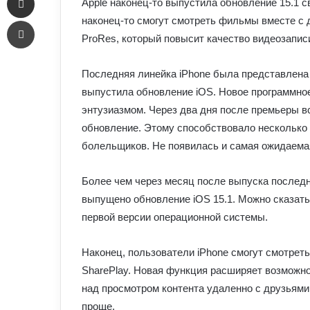
Apple наконец-то выпустила обновление 15.1 с
Печать
наконец-то смогут смотреть фильмы вместе с 
ProRes, который повысит качество видеозаписи 
Последняя линейка iPhone была представлена ​
выпустила обновление iOS. Новое программно
энтузиазмом. Через два дня после премьеры вс
обновление. Этому способствовало несколько 
болельщиков. Не появилась и самая ожидаема
Более чем через месяц после выпуска последн
выпущено обновление iOS 15.1. Можно сказать
первой версии операционной системы.
Наконец, пользователи iPhone смогут смотрет
SharePlay. Новая функция расширяет возможно
над просмотром контента удаленно с друзьями
проще.