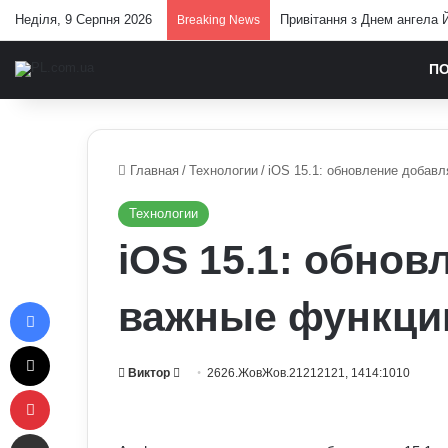
Неділя, 9 Серпня 2026
Привітання з Днем ангела Й
Breaking News
П
Главная
/
Технологии
/
iOS 15.1: обновление добавл
Технологии
iOS 15.1: обнов
Facebook
важные функции
X
Send
Виктор
2626.ЖовЖов.21212121, 1414:1010
Pinterest
an
email
Отправить e-mail