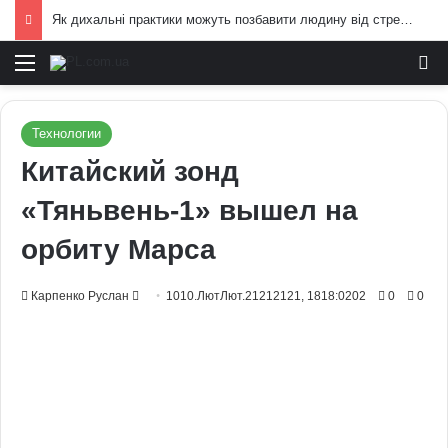
Як дихальні практики можуть позбавити людину від стресу: пояснення експертів
Меню
И
Технологии
Китайский зонд
«Тяньвень-1» вышел на
орбиту Марса
Send
Карпенко Руслан
1010.ЛютЛют.21212121, 1818:0202
0
0
an
email