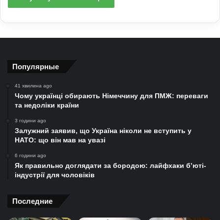
Популярные
41 хвилина ago
Чому українці обирають Німеччину для ПМЖ: переваги
та недоліки країни
3 години ago
Залужний заявив, що Україна ніколи не вступить у
НАТО: що він мав на увазі
6 години ago
Як правильно доглядати за бородою: лайфхаки б’юті-
індустрії для чоловіків
Последние