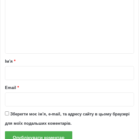
о
м
е
н
т
а
р
Ім'я
*
*
Email
*
Зберегти моє ім'я, e-mail, та адресу сайту в цьому браузері
для моїх подальших коментарів.