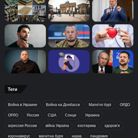
Теги
Война в Украине
Война на Донбассе
Магнітні бурі
ОРДО
ОРЛО
Россия
США
Сонце
Украина
агрессия России
війна Україна
езотерика
здоров’я
коронавирус
магнітна буря
наука
пандемия