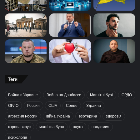
Теги
Война в Украине
Война на Донбассе
Магнітні бурі
ОРДО
ОРЛО
Россия
США
Сонце
Украина
агрессия России
війна Україна
езотерика
здоров’я
коронавирус
магнітна буря
наука
пандемия
психологія