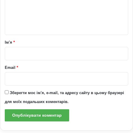
е
н
т
а
р
Ім'я
*
*
Email
*
Зберегти моє ім'я, e-mail, та адресу сайту в цьому браузері
для моїх подальших коментарів.