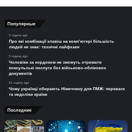
Популярные
2 години ago
Про які комбінації клавіш на комп’ютері більшість
людей не знає: технічні лайфхаки
5 години ago
Чоловіки за кордоном не зможуть отримати
консульські послуги без військово-облікових
документів
21 годину ago
Чому українці обирають Німеччину для ПМЖ: переваги
та недоліки країни
Последние