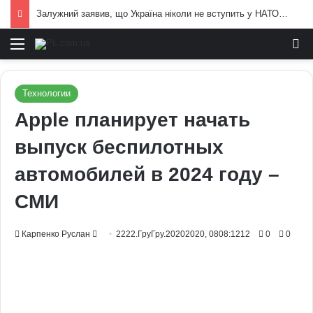
Залужний заявив, що Україна ніколи не вступить у НАТО: що він мав на увазі
Меню
И
Технологии
Apple планирует начать
выпуск беспилотных
автомобилей в 2024 году –
СМИ
Send
Карпенко Руслан
2222.ГруГру.20202020, 0808:1212
0
0
an
email