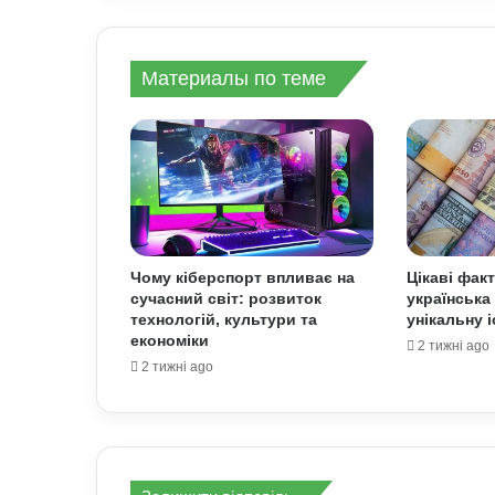
Материалы по теме
Чому кіберспорт впливає на
Цікаві фак
сучасний світ: розвиток
українська
технологій, культури та
унікальну 
економіки
2 тижні ago
2 тижні ago