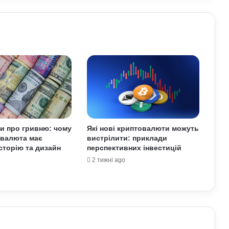
Обмен криптовалют без лишнего
риска
Як винайшли перший комп’ютер:
історія технології та її вплив на світ
Які криптовалюти стали поганим
прикладом: історії провалів та втрат
інвесторів
ти про гривню: чому
Які нові криптовалюти можуть
 валюта має
вистрілити: приклади
Як змусити себе менше
історію та дизайн
перспективних інвестицій
використовувати соцмережі: поради
2 тижні ago
психологів
Чому фільми 80–90-х років нам
здаються душевнішими за сучасні:
пояснення експертів