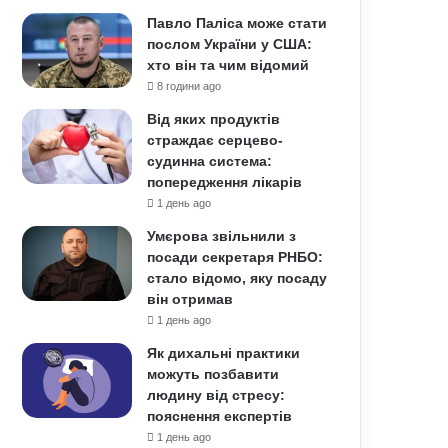
Павло Паліса може стати
послом України у США:
хто він та чим відомий
8 години ago
Від яких продуктів
страждає серцево-
судинна система:
попередження лікарів
1 день ago
Умєрова звільнили з
посади секретаря РНБО:
стало відомо, яку посаду
він отримав
1 день ago
Як дихальні практики
можуть позбавити
людину від стресу:
пояснення експертів
1 день ago