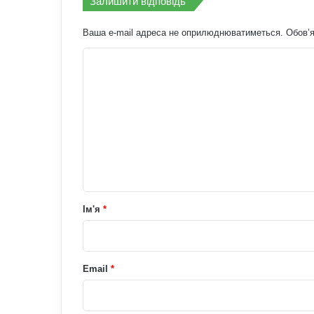
Залишити відповідь
Ваша e-mail адреса не оприлюднюватиметься.
Обов’я
К
о
м
е
н
т
а
р
Ім'я
*
*
Email
*