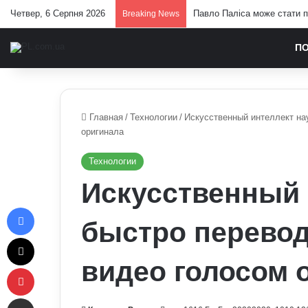
Четвер, 6 Серпня 2026
Павло Паліса може стати п
Breaking News
П
Главная
/
Технологии
/
Искусственный интеллект на
оригинала
Технологии
Искусственный 
Facebook
быстро перевод
X
видео голосом 
Pinterest
Отправить e-mail