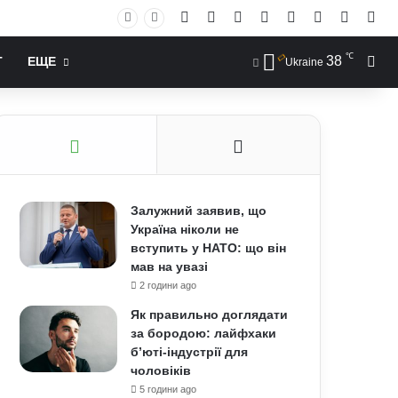
Facebook
X
YouTube
Instagram
RSS
Log In
Случай
Sid
℃
38
Иск
Т
ЕЩЕ
Ukraine
Залужний заявив, що
Україна ніколи не
вступить у НАТО: що він
мав на увазі
2 години ago
Як правильно доглядати
за бородою: лайфхаки
б’юті-індустрії для
чоловіків
5 години ago