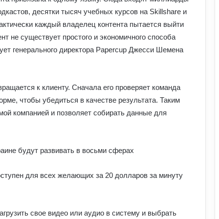
дкастов, десятки тысяч учебных курсов на Skillshare и
 Практически каждый владелец контента пытается выйти
нт не существует простого и экономичного способа
рует генерального директора Papercup Джесси Шемена
вращается к клиенту. Сначала его проверяет команда
орме, чтобы убедиться в качестве результата. Таким
мой компанией и позволяет собирать данные для
раине будут развивать в восьми сферах
оступен для всех желающих за 20 долларов за минуту
агрузить свое видео или аудио в систему и выбрать