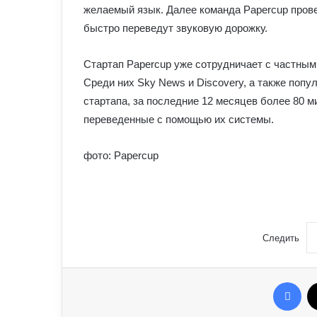
желаемый язык. Далее команда Papercup прове
быстро переведут звуковую дорожку.
Стартап Papercup уже сотрудничает с частным
Среди них Sky News и Discovery, а также попу
стартапа, за последние 12 месяцев более 80 
переведенные с помощью их системы.
фото: Papercup
Следить
Fac