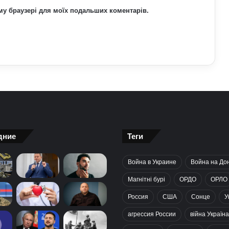
ьому браузері для моїх подальших коментарів.
дние
Теги
Война в Украине
Война на До
Магнітні бурі
ОРДО
ОРЛО
Россия
США
Сонце
У
агрессия России
війна Україна