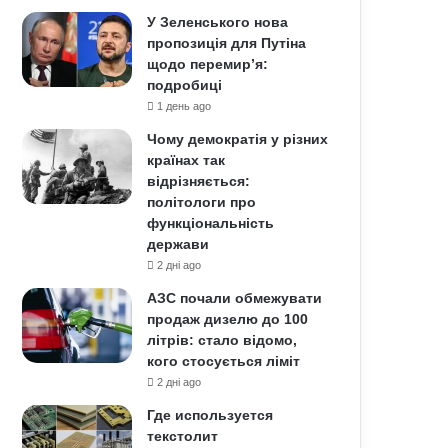
У Зеленського нова
пропозиція для Путіна
щодо перемир’я:
подробиці
1 день ago
Чому демократія у різних
країнах так
відрізняється:
політологи про
функціональність
держави
2 дні ago
АЗС почали обмежувати
продаж дизелю до 100
літрів: стало відомо,
кого стосується ліміт
2 дні ago
Где используется
текстолит