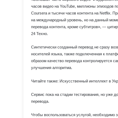
часов видео на YouTube, миллионы эпизодов по
Coursera и тысячи часов контента на Netflix.
на международный уровень, но на данный моме
перевода контента, кроме субтитров», — цити
24 Техно.
Синтетически созданный перевод не сразу воз
носителей языка, также подключенная к платф
образом качество перевода контролируется са
улучшения алгоритма.
Читайте также: Искусственный интеллект в Ук
Сервис пока на стадии тестирования, но уже д
перевода.
Чтобы воспользоваться услугой, необходимо з