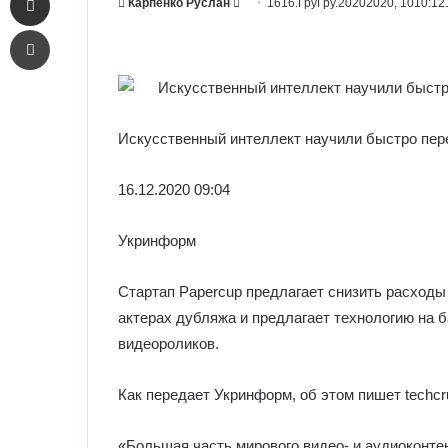
Send
Карпенко Руслан
1616.ГруГру.20202020, 1010:12
an
Печать
email
Искусственный интеллект научили быстро пере
16.12.2020 09:04
Укринформ
Стартап Papercup предлагает снизить расходы
актерах дубляжа и предлагает технологию на 
видеороликов.
Как передает Укринформ, об этом пишет techcr
«Большая часть мирового видео- и аудиоконте