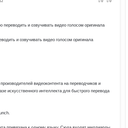
12
0
0
водить и озвучивать видео голосом оригинала
 производителей видеоконтента на переводчиков и
базе искусственного интеллекта для быстрого перевода
unch.
нта привязана к одному языку. Сюда входят миллиарды