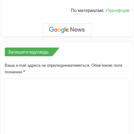
По материалам:
Укринформ
Залишити відповідь
Ваша e-mail адреса не оприлюднюватиметься.
Обов’язкові поля
позначені
*
К
о
м
е
н
т