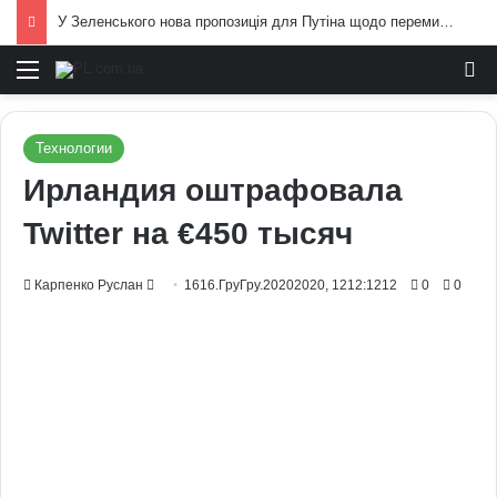
У Зеленського нова пропозиція для Путіна щодо перемир’я: подробиці
Меню
И
Технологии
Ирландия оштрафовала
Twitter на €450 тысяч
Send
Карпенко Руслан
1616.ГруГру.20202020, 1212:1212
0
0
an
email