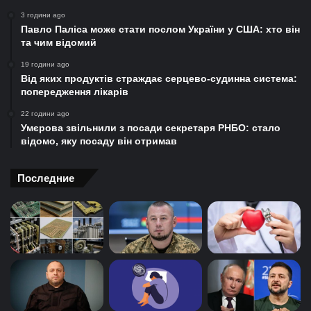
3 години ago
Павло Паліса може стати послом України у США: хто він
та чим відомий
19 години ago
Від яких продуктів страждає серцево-судинна система:
попередження лікарів
22 години ago
Умєрова звільнили з посади секретаря РНБО: стало
відомо, яку посаду він отримав
Последние