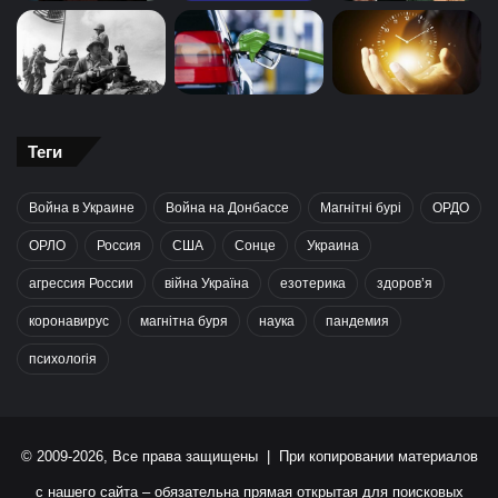
Теги
Война в Украине
Война на Донбассе
Магнітні бурі
ОРДО
ОРЛО
Россия
США
Сонце
Украина
агрессия России
війна Україна
езотерика
здоров’я
коронавирус
магнітна буря
наука
пандемия
психологія
© 2009-2026, Все права защищены | При копировании материалов
с нашего сайта – обязательна прямая открытая для поисковых