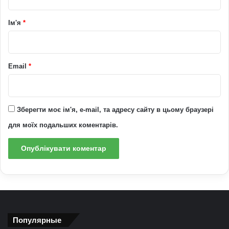
а
р
Ім'я
*
*
Email
*
Зберегти моє ім'я, e-mail, та адресу сайту в цьому браузері
для моїх подальших коментарів.
Популярные