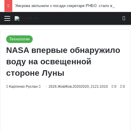
Умєрова звільнили з посади секретаря РНБО: стало відомо, яку посаду він отримав
Меню
И
Технологии
NASA впервые обнаружило
воду на освещенной
стороне Луны
Send
Карпенко Руслан
2626.ЖовЖов.20202020, 2121:1010
0
0
an
email