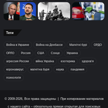
Теги
Война в Украине
Война на Донбассе
Магнітні бурі
ОРДО
ОРЛО
Россия
США
Сонце
Украина
агрессия России
війна Україна
езотерика
здоров’я
коронавирус
магнітна буря
наука
пандемия
психологія
© 2009-2026, Все права защищены | При копировании материалов
с нашего сайта – обязательна прямая открытая для поисковых