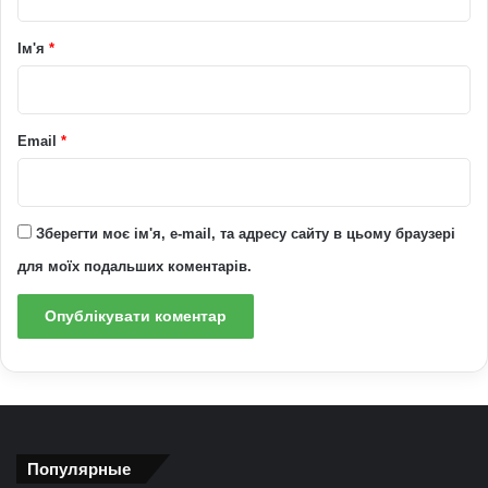
а
р
Ім'я
*
*
Email
*
Зберегти моє ім'я, e-mail, та адресу сайту в цьому браузері
для моїх подальших коментарів.
Популярные