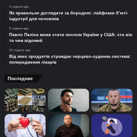
2 години ago
Як правильно доглядати за бородою: лайфхаки б’юті-
індустрії для чоловіків
5 години ago
Павло Паліса може стати послом України у США: хто він
та чим відомий
22 години ago
Від яких продуктів страждає серцево-судинна система:
попередження лікарів
Последние