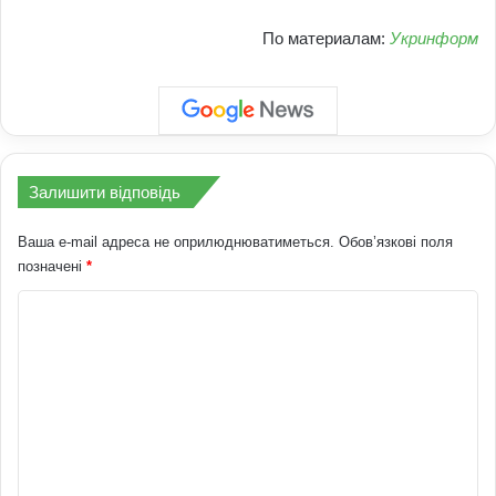
По материалам:
Укринформ
Залишити відповідь
Ваша e-mail адреса не оприлюднюватиметься.
Обов’язкові поля
позначені
*
К
о
м
е
н
т