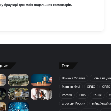
ьому браузері для моїх подальших коментарів.
дние
Теги
Война в Украине
Война на До
Магнітні бурі
ОРДО
ОРЛО
Россия
США
Сонце
У
агрессия России
війна Україна