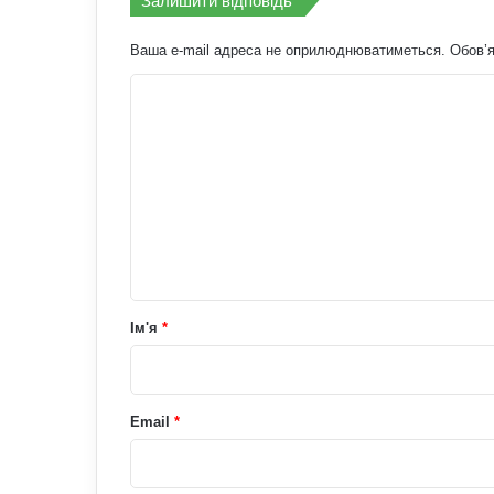
Залишити відповідь
Ваша e-mail адреса не оприлюднюватиметься.
Обов’я
К
о
м
е
н
т
а
р
Ім'я
*
*
Email
*