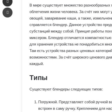
В мире существует множество разнообразных 
Печать
облегчения жизни человека. За счёт них могу
овощей, заваривание каши, а также, измельче
справляется блендер. Данное устройство пре
субстанций между собой. Принцип работы похо
миксером. Блендер отличается компактностью и
для хранения устройства не понадобиться мно
Там есть устройства разных ценовых категор
возможностями. За счёт широкого ценового диа
каждый.
Типы
Существуют блендеры следующих типов:
Погружной. Представляет собой ручной ва
встроен в саму ручку. Креплением для на