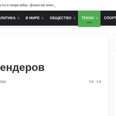
ається попри війну: фінансові можливості для охочих
ОЛИТИКА
В МИРЕ
ОБЩЕСТВО
ТЕХНО
СПОР
лендеров
1010
0
0