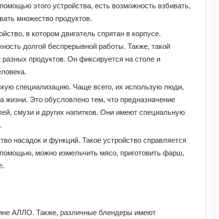
 помощью этого устройства, есть возможность взбивать,
вать множество продуктов.
йство, в котором двигатель спрятан в корпусе.
ость долгой беспрерывной работы. Также, такой
разных продуктов. Он фиксируется на столе и
еловека.
кую специализацию. Чаще всего, их использую люди,
а жизни. Это обусловлено тем, что предназначение
лей, смузи и других напитков. Они имеют специальную
.
тво насадок и функций. Такое устройство справляется
о помощью, можно измельчить мясо, приготовить фарш,
е.
Чому комп’ютерні ігри вчать більше,
ніж здається: розвиток мислення та
навичок
Обмен криптовалют без лишнего
ине АЛЛО. Также, различные блендеры имеют