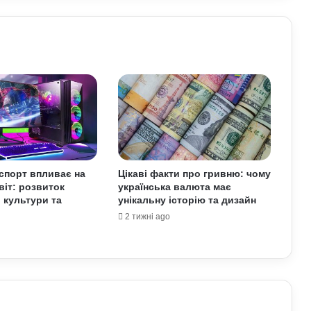
Як винайшли перший комп’ютер:
історія технології та її вплив на світ
Які криптовалюти стали поганим
прикладом: історії провалів та втрат
інвесторів
Як змусити себе менше
спорт впливає на
Цікаві факти про гривню: чому
використовувати соцмережі: поради
віт: розвиток
українська валюта має
психологів
, культури та
унікальну історію та дизайн
2 тижні ago
Про які комбінації клавіш на
комп’ютері більшість людей не знає:
технічні лайфхаки
Где используется текстолит