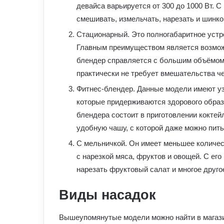
девайса варьируется от 300 до 1000 Вт. С
смешивать, измельчать, нарезать и шинко
Стационарный. Это полногабаритное устро
Главным преимуществом является возможн
блендер справляется с большим объёмом 
практически не требует вмешательства ч
Фитнес-блендер. Данные модели имеют уз
которые придерживаются здорового образ
блендера состоит в приготовлении коктей
удобную чашу, с которой даже можно пить
С мельничкой. Он имеет меньшее количес
с нарезкой мяса, фруктов и овощей. С ег
нарезать фруктовый салат и многое друго
Виды насадок
Вышеупомянутые модели можно найти в магаз