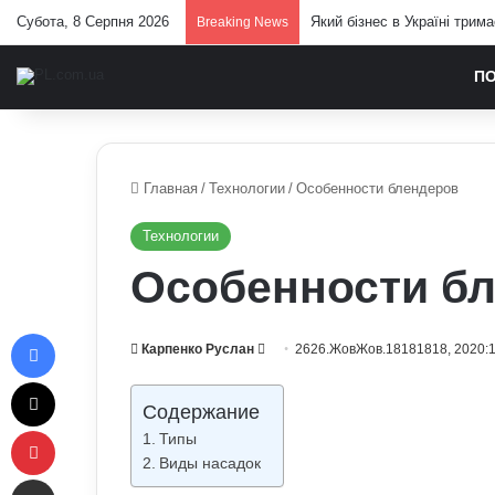
Субота, 8 Серпня 2026
Який бізнес в Україні трим
Breaking News
П
Главная
/
Технологии
/
Особенности блендеров
Технологии
Особенности б
Facebook
Send
Карпенко Руслан
2626.ЖовЖов.18181818, 2020:
an
X
email
Содержание
Pinterest
Типы
Виды насадок
Отправить e-mail