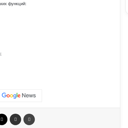
риска
ких функций:
Як винайшли перший комп’ютер:
історія технології та її вплив на світ
Які криптовалюти стали поганим
прикладом: історії провалів та втрат
;
інвесторів
Як змусити себе менше
використовувати соцмережі: поради
психологів
Про які комбінації клавіш на
комп’ютері більшість людей не знає:
технічні лайфхаки
ebook
X
Отправить e-mail
Печать
Где используется текстолит