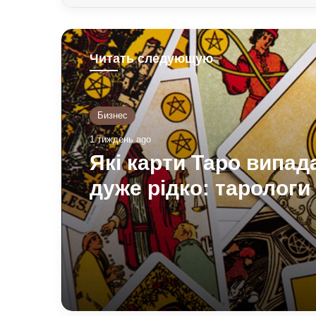
Читать следующую
Бизнес
1 тиждень ago
Які карти Таро випа
дуже рідко: тарологи 
значення і символізм