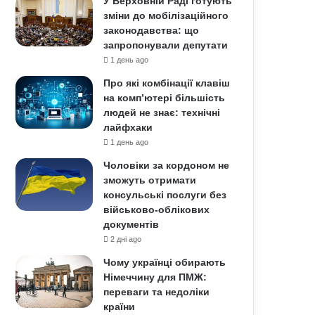
У Верховній Раді готують
зміни до мобілізаційного
законодавства: що
запропонували депутати
1 день ago
Про які комбінації клавіш
на комп’ютері більшість
людей не знає: технічні
лайфхаки
1 день ago
Чоловіки за кордоном не
зможуть отримати
консульські послуги без
військово-облікових
документів
2 дні ago
Чому українці обирають
Німеччину для ПМЖ:
переваги та недоліки
країни