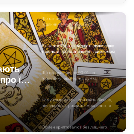
Що означає число 15:51 на
годиннику: нумерологи про
«магічність» і символізм
Які карти Таро випадають дуже рідко:
тарологи про їх значення і символізм
дають
Що означає число 00:01 на
про їх
годиннику: експертна думка
езотериків
Чому комп’ютерні ігри вчать більше,
ніж здається: розвиток мислення та
навичок
Обмен криптовалют без лишнего
риска