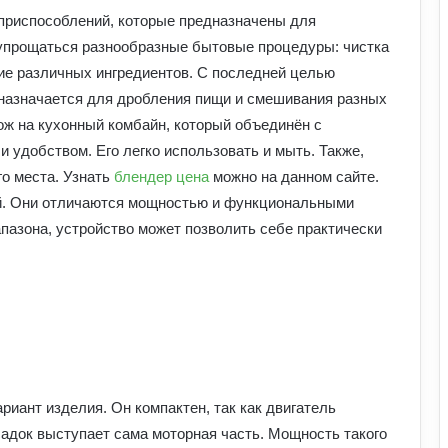
приспособлений, которые предназначены для
т упрощаться разнообразные бытовые процедуры: чистка
ние различных ингредиентов. С последней целью
дназначается для дробления пищи и смешивания разных
ж на кухонный комбайн, который объединён с
 удобством. Его легко использовать и мыть. Также,
го места. Узнать
блендер цена
можно на данном сайте.
ий. Они отличаются мощностью и функциональными
пазона, устройство может позволить себе практически
риант изделия. Он компактен, так как двигатель
садок выступает сама моторная часть. Мощность такого