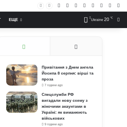
Facebook
X
YouTube
Instagram
RSS
Log In
Случай
Sid
℃
20
Иск
Т
ЕЩЕ
Ukraine
Привітання з Днем ангела
Йосипа 8 серпня: вірші та
проза
7 години ago
Спецслужби РФ
вигадали нову схему з
жіночими акаунтами в
Україні: як виманюють
військових
9 години ago