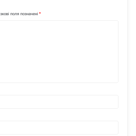
зкові поля позначені
*
Що означає число 15:51 на
годиннику: нумерологи про
«магічність» і символізм
Які карти Таро випадають дуже рідко:
тарологи про їх значення і символізм
Що означає число 00:01 на
годиннику: експертна думка
езотериків