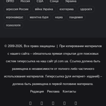
ОРЛО
Россия
США
Сонце
Украина
агрессия России
війна Україна
езотерика
здоров’я
коронавирус
магнітна буря
наука
пандемия
психологія
© 2009-2026, Все права защищены | При копировании материалов
с нашего сайта – обязательна прямая открытая для поисковых
систем гиперссылка на наш сайт
pl.com.ua
. Ссылка должна быть
размещена в независимости от полного либо частичного
использования материалов. Гиперссылка (для интернет- изданий) –
должна быть размещена в первой половине материала.
Редакция
Реклама
Контакты
Facebook
X
YouTube
Instagram
RSS