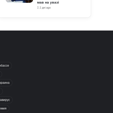
мав на увазі
2 дні ago
нбассе
краина
авирус
емия