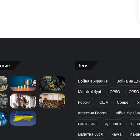
дние
Теги
Война в Украине
Война на До
Магнітні бурі
ОРДО
ОРЛО
Россия
США
Сонце
У
агрессия России
війна Україна
езотерика
здоров’я
корон
магнітна буря
наука
панд