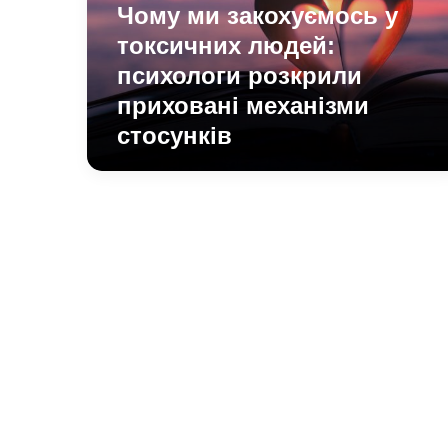
психологи
Чому ми закохуємось у
розкрили
токсичних людей:
приховані
механізми
психологи розкрили
стосунків
приховані механізми
стосунків