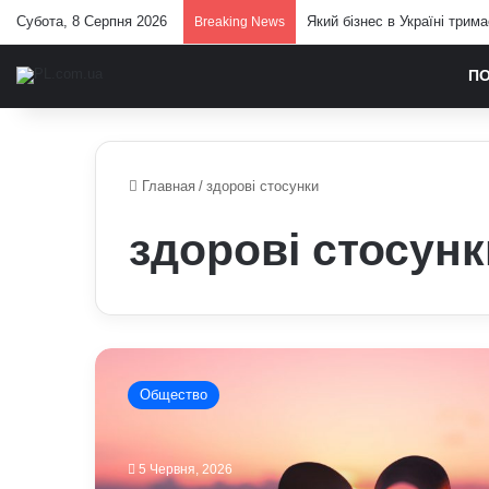
Субота, 8 Серпня 2026
Який бізнес в Україні трим
Breaking News
П
Главная
/
здорові стосунки
здорові стосунк
Чому
ми
Общество
закохуємось
у
токсичних
5 Червня, 2026
людей: