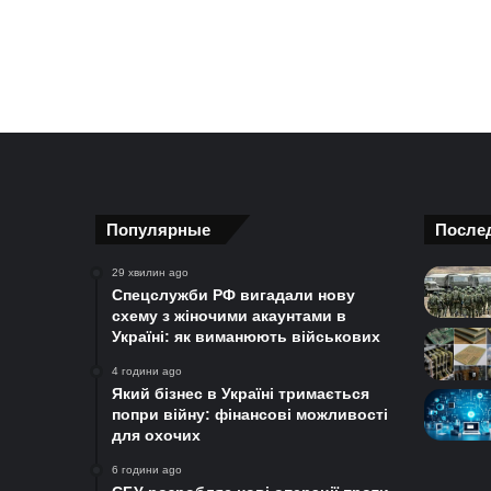
Популярные
После
29 хвилин ago
Спецслужби РФ вигадали нову
схему з жіночими акаунтами в
Україні: як виманюють військових
4 години ago
Який бізнес в Україні тримається
попри війну: фінансові можливості
для охочих
6 години ago