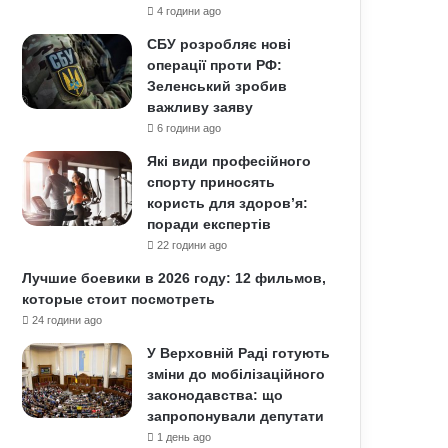
4 години ago
СБУ розробляє нові
операції проти РФ:
Зеленський зробив
важливу заяву
6 години ago
Які види професійного
спорту приносять
користь для здоров’я:
поради експертів
22 години ago
Лучшие боевики в 2026 году: 12 фильмов,
которые стоит посмотреть
24 години ago
У Верховній Раді готують
зміни до мобілізаційного
законодавства: що
запропонували депутати
1 день ago