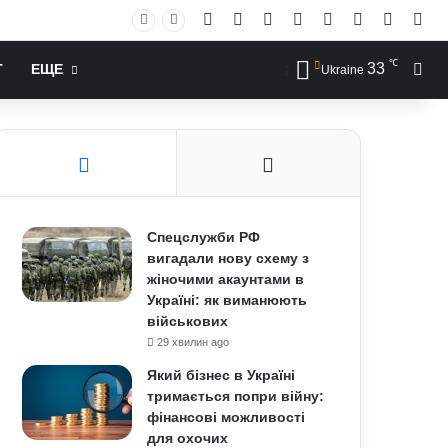
Facebook
X
YouTube
Instagram
RSS
Log In
Случай
Sid
℃
33
Иск
Т
ЕЩЕ
Ukraine
Спецслужби РФ
вигадали нову схему з
жіночими акаунтами в
Україні: як виманюють
військових
29 хвилин ago
Який бізнес в Україні
тримається попри війну:
фінансові можливості
для охочих