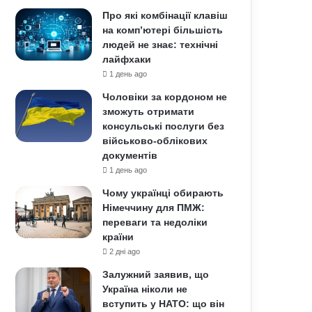
Про які комбінації клавіш
на комп’ютері більшість
людей не знає: технічні
лайфхаки
1 день ago
Чоловіки за кордоном не
зможуть отримати
консульські послуги без
військово-облікових
документів
1 день ago
Чому українці обирають
Німеччину для ПМЖ:
переваги та недоліки
країни
2 дні ago
Залужний заявив, що
Україна ніколи не
вступить у НАТО: що він