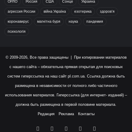
ОРЛО
Россия
США
Сонце
Украина
агрессия России
війна Україна
езотерика
здоров’я
коронавирус
магнітна буря
наука
пандемия
психологія
© 2009-2026, Все права защищены | При копировании материалов
с нашего сайта – обязательна прямая открытая для поисковых
систем гиперссылка на наш сайт
pl.com.ua
. Ссылка должна быть
размещена в независимости от полного либо частичного
использования материалов. Гиперссылка (для интернет- изданий) –
должна быть размещена в первой половине материала.
Редакция
Реклама
Контакты
Facebook
X
YouTube
Instagram
RSS