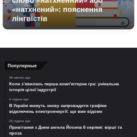
слово «натхненний» або
«натхнений»: пояснення
лінгвістів
Популярные
46 хвилин ago
Коли з’явилась перша комп’ютерна гра: унікальна
історія цілої індустрії
4 години ago
В Україні можуть знову запровадити графіки
відключень електроенергії: що вже відомо
20 години ago
Привітання з Днем ангела Йосипа 8 серпня: вірші та
проза