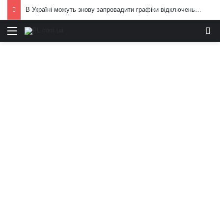
В Україні можуть знову запровадити графіки відключень електроенергії: що вже відомо
Меню
И