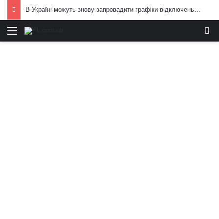
В Україні можуть знову запровадити графіки відключень електроенергії: що вже відомо
Меню
И