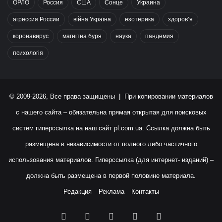
ОРЛО
Россия
США
Сонце
Украина
агрессия России
війна Україна
езотерика
здоров’я
коронавирус
магнітна буря
наука
пандемия
психологія
© 2009-2026, Все права защищены | При копировании материалов
с нашего сайта – обязательна прямая открытая для поисковых
систем гиперссылка на наш сайт
pl.com.ua
. Ссылка должна быть
размещена в независимости от полного либо частичного
использования материалов. Гиперссылка (для интернет- изданий) –
должна быть размещена в первой половине материала.
Редакция
Реклама
Контакты
Facebook
X
YouTube
Instagram
RSS