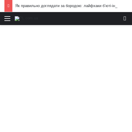
Як правильно доглядати за бородою: лайфхаки б’юті-індустрії для чоловіків
Меню
И