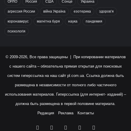
ОРЛО
Россия
США
Сонце
Украина
агрессия России
війна Україна
езотерика
здоров’я
коронавирус
магнітна буря
наука
пандемия
психологія
© 2009-2026, Все права защищены | При копировании материалов
с нашего сайта – обязательна прямая открытая для поисковых
систем гиперссылка на наш сайт
pl.com.ua
. Ссылка должна быть
размещена в независимости от полного либо частичного
использования материалов. Гиперссылка (для интернет- изданий) –
должна быть размещена в первой половине материала.
Редакция
Реклама
Контакты
Facebook
X
YouTube
Instagram
RSS