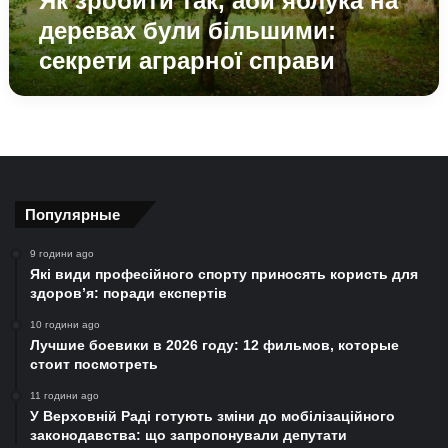
Як зробити так, аби яблука на
аграрної
деревах були більшими:
справи
секрети аграрної справи
Популярные
9 години ago
Які види професійного спорту приносять користь для
здоров’я: поради експертів
10 години ago
Лучшие боевики в 2026 году: 12 фильмов, которые
стоит посмотреть
11 години ago
У Верховній Раді готують зміни до мобілізаційного
законодавства: що запропонували депутати