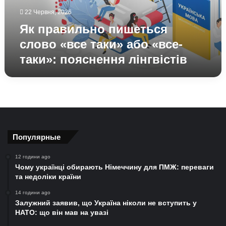
«все-
22 Червня, 2026
таки»:
пояснення
Як правильно пишеться
лінгвістів
слово «все таки» або «все-
таки»: пояснення лінгвістів
Популярные
12 години ago
Чому українці обирають Німеччину для ПМЖ: переваги
та недоліки країни
14 години ago
Залужний заявив, що Україна ніколи не вступить у
НАТО: що він мав на увазі