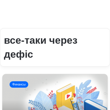
все-таки через
дефіс
Як
правильно
Финансы
пишеться
слово
«все
таки»
або