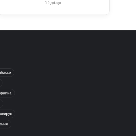
2 дні ago
нбассе
краина
авирус
емия