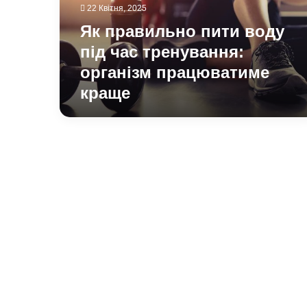
тренування:
22 Квітня, 2025
організм
Як правильно пити воду
працюватиме
краще
під час тренування:
організм працюватиме
краще