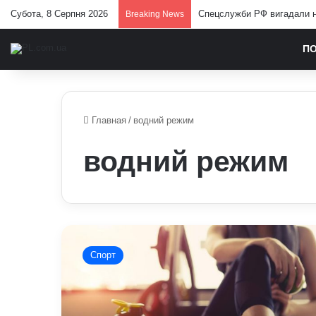
Субота, 8 Серпня 2026
Спецслужби РФ вигадали но
Breaking News
П
Главная
/
водний режим
водний режим
Як
правильно
Спорт
пити
воду
під
час