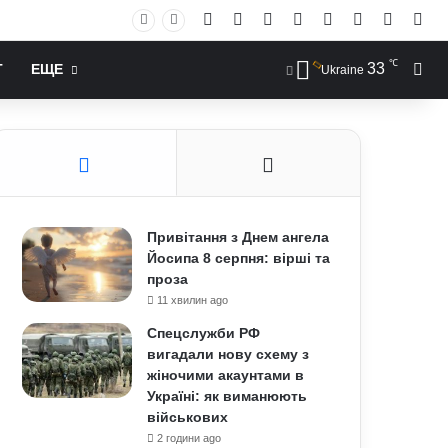
Facebook
X
YouTube
Instagram
RSS
Log In
Случай
Sid
℃
33
Иск
Т
ЕЩЕ
Ukraine
Привітання з Днем ангела
Йосипа 8 серпня: вірші та
проза
11 хвилин ago
Спецслужби РФ
вигадали нову схему з
жіночими акаунтами в
Україні: як виманюють
військових
2 години ago