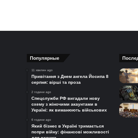
Популярные
После
11 хвилин ago
Привітання з Днем ангела Йосипа 8
серпня: вірші та проза
2 години ago
Спецслужби РФ вигадали нову
схему з жіночими акаунтами в
Україні: як виманюють військових
6 години ago
Який бізнес в Україні тримається
попри війну: фінансові можливості
для охочих