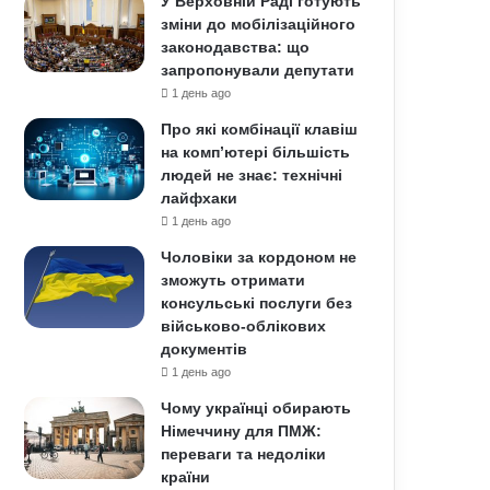
У Верховній Раді готують
зміни до мобілізаційного
законодавства: що
запропонували депутати
1 день ago
Про які комбінації клавіш
на комп’ютері більшість
людей не знає: технічні
лайфхаки
1 день ago
Чоловіки за кордоном не
зможуть отримати
консульські послуги без
військово-облікових
документів
1 день ago
Чому українці обирають
Німеччину для ПМЖ:
переваги та недоліки
країни