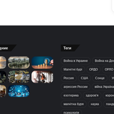
дние
Теги
Война в Украине
Война на До
Магнітні бурі
ОРДО
ОРЛО
Россия
США
Сонце
У
агрессия России
війна Україна
езотерика
здоров’я
корон
магнітна буря
наука
панд
психологія