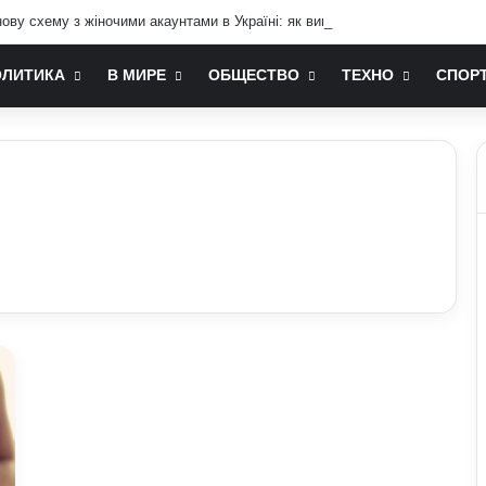
ву схему з жіночими акаунтами в Україні: як виманюють військових
ОЛИТИКА
В МИРЕ
ОБЩЕСТВО
ТЕХНО
СПОР