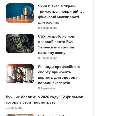
Який бізнес в Україні
тримається попри війну:
фінансові можливості
для охочих
6 години ago
СБУ розробляє нові
операції проти РФ:
Зеленський зробив
важливу заяву
8 години ago
Які види професійного
спорту приносять
користь для здоров’я:
поради експертів
1 день ago
Лучшие боевики в 2026 году: 12 фильмов,
которые стоит посмотреть
1 день ago