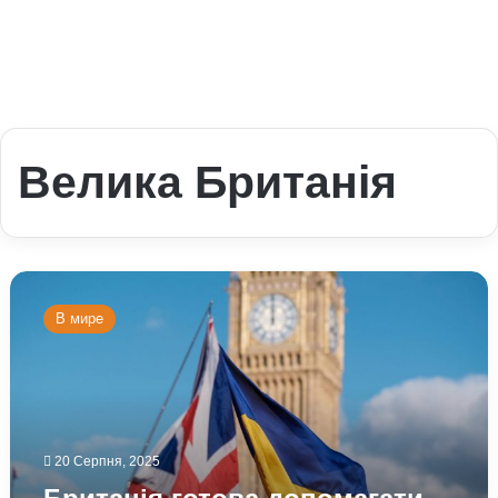
Велика Британія
Британія
готова
В мире
допомагати
Україні
проводити
вибори
після
війни
20 Серпня, 2025