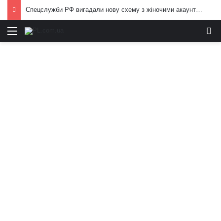
Спецслужби РФ вигадали нову схему з жіночими акаунтами в Україні: як виманюють військових
Меню
И