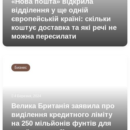
«Нова пошта» відкрила
речі
відділення у ще одній
не
можна
європейській країні: скільки
пересилати
коштує доставка та які речі не
можна пересилати
Велика
Британія
Бизнес
заявила
про
виділення
кредитного
ліміту
4 Березня, 2024
на
Велика Британія заявила про
250
мільйонів
виділення кредитного ліміту
фунтів
на 250 мільйонів фунтів для
для