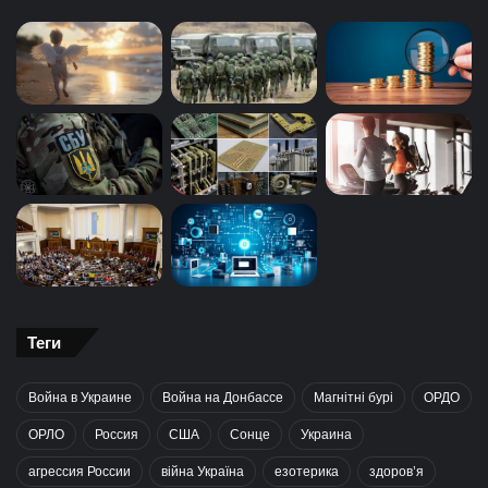
Теги
Война в Украине
Война на Донбассе
Магнітні бурі
ОРДО
ОРЛО
Россия
США
Сонце
Украина
агрессия России
війна Україна
езотерика
здоров’я