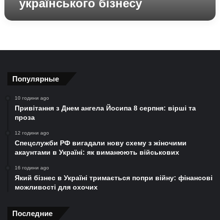
українського бізнесу
українського
бізнесу
Популярные
10 години ago
Привітання з Днем ангела Йосипа 8 серпня: вірші та
проза
12 години ago
Спецслужби РФ вигадали нову схему з жіночими
акаунтами в Україні: як виманюють військових
16 години ago
Який бізнес в Україні тримається попри війну: фінансові
можливості для охочих
Последние