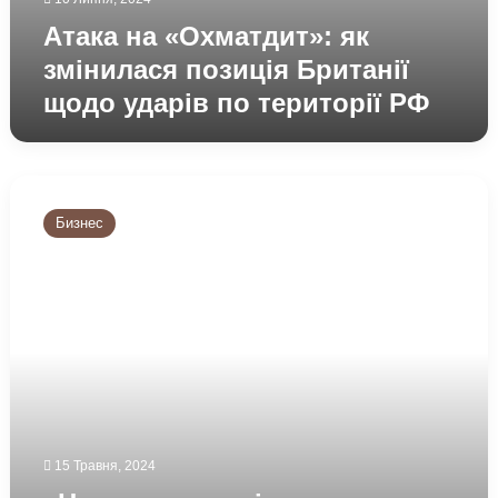
Атака на «Охматдит»: як
змінилася позиція Британії
щодо ударів по території РФ
«Нова
пошта»
Бизнес
відкрила
відділення
у
ще
одній
європейській
країні:
скільки
коштує
доставка
та
15 Травня, 2024
які