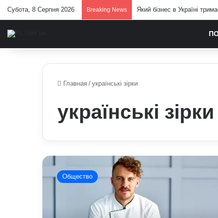
Субота, 8 Серпня 2026
Який бізнес в Україні трим
Breaking News
П
Главная
/
українські зірки
українські зірки
Євген
Клопотенко
Общество
одружився:
шеф-
кухар
показав