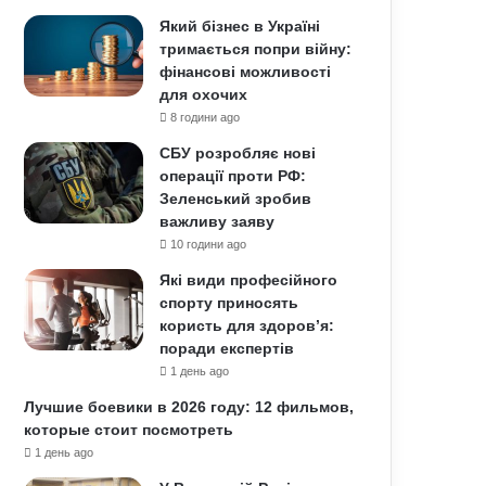
Який бізнес в Україні
тримається попри війну:
фінансові можливості
для охочих
8 години ago
СБУ розробляє нові
операції проти РФ:
Зеленський зробив
важливу заяву
10 години ago
Які види професійного
спорту приносять
користь для здоров’я:
поради експертів
1 день ago
Лучшие боевики в 2026 году: 12 фильмов,
которые стоит посмотреть
1 день ago