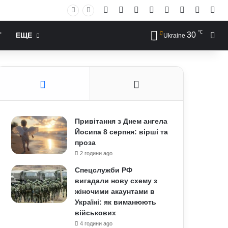
Facebook
X
YouTube
Instagram
RSS
Log In
Случай
Sid
℃
30
Иск
Т
ЕЩЕ
Ukraine
Привітання з Днем ангела
Йосипа 8 серпня: вірші та
проза
2 години ago
Спецслужби РФ
вигадали нову схему з
жіночими акаунтами в
Україні: як виманюють
військових
4 години ago