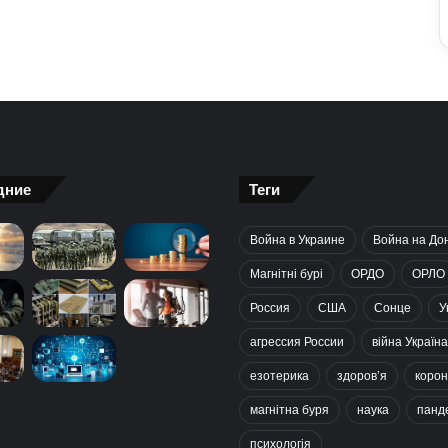
дние
Теги
Война в Украине
Война на До
Магнітні бурі
ОРДО
ОРЛО
Россия
США
Сонце
У
агрессия России
війна Україна
езотерика
здоров’я
корон
магнітна буря
наука
панд
психологія