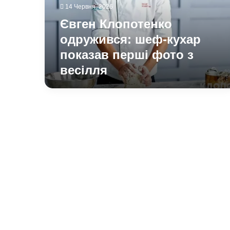
перші
14 Червня, 2026
фото
Євген Клопотенко
з
весілля
одружився: шеф-кухар
показав перші фото з
весілля