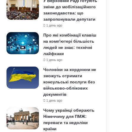
У Верховній Раді готують
зміни до мобілізаційного
законодавства: що
запропонували депутати
1 день ago
Про які комбінації клавіш
на комп’ютері більшість
людей не знає: технічні
лайфхаки
1 день ago
Чоловіки за кордоном не
зможуть отримати
консульські послуги без
військово-облікових
документів
1 день ago
Чому українці обирають
Німеччину для ПМЖ:
переваги та недоліки
країни