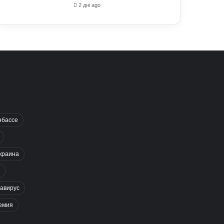
2 дні ago
нбассе
краина
авирус
емия