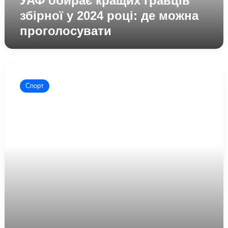
УАФ обирає кращих гравців
проголосувати
збірної у 2024 році: де можна
проголосувати
УАФ
обрала
Спорт
нового
президента