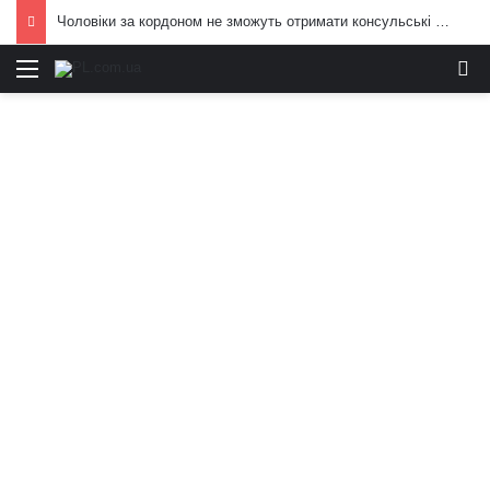
Чоловіки за кордоном не зможуть отримати консульські послуги без військово-облікових документів
Меню
И