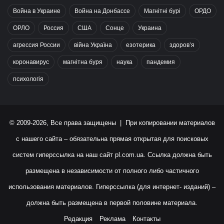
Война в Украине
Война на Донбассе
Магнітні бурі
ОРДО
ОРЛО
Россия
США
Сонце
Украина
агрессия России
війна Україна
езотерика
здоров’я
коронавирус
магнітна буря
наука
пандемия
психологія
© 2009-2026, Все права защищены | При копировании материалов
с нашего сайта – обязательна прямая открытая для поисковых
систем гиперссылка на наш сайт
pl.com.ua
. Ссылка должна быть
размещена в независимости от полного либо частичного
использования материалов. Гиперссылка (для интернет- изданий) –
должна быть размещена в первой половине материала.
Редакция
Реклама
Контакты