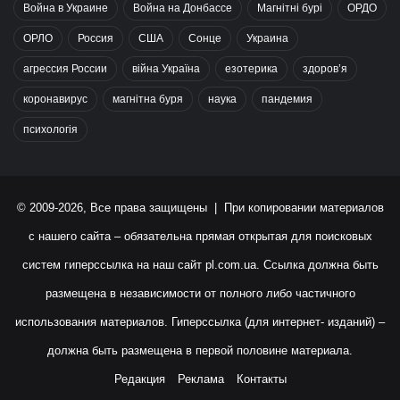
Война в Украине
Война на Донбассе
Магнітні бурі
ОРДО
ОРЛО
Россия
США
Сонце
Украина
агрессия России
війна Україна
езотерика
здоров’я
коронавирус
магнітна буря
наука
пандемия
психологія
© 2009-2026, Все права защищены | При копировании материалов
с нашего сайта – обязательна прямая открытая для поисковых
систем гиперссылка на наш сайт
pl.com.ua
. Ссылка должна быть
размещена в независимости от полного либо частичного
использования материалов. Гиперссылка (для интернет- изданий) –
должна быть размещена в первой половине материала.
Редакция
Реклама
Контакты