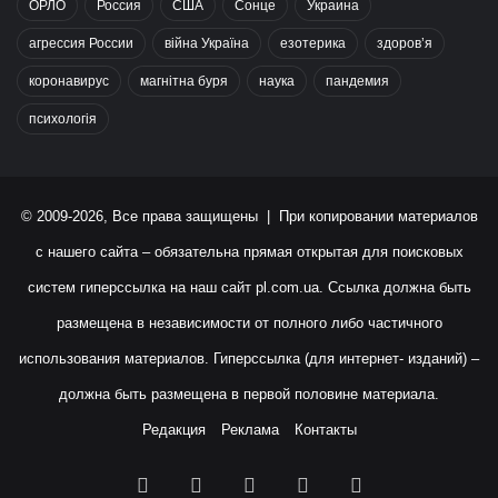
ОРЛО
Россия
США
Сонце
Украина
агрессия России
війна Україна
езотерика
здоров’я
коронавирус
магнітна буря
наука
пандемия
психологія
© 2009-2026, Все права защищены | При копировании материалов
с нашего сайта – обязательна прямая открытая для поисковых
систем гиперссылка на наш сайт
pl.com.ua
. Ссылка должна быть
размещена в независимости от полного либо частичного
использования материалов. Гиперссылка (для интернет- изданий) –
должна быть размещена в первой половине материала.
Редакция
Реклама
Контакты
Facebook
X
YouTube
Instagram
RSS