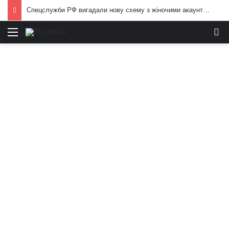
Спецслужби РФ вигадали нову схему з жіночими акаунтами в Україні: як виманюють військових
Меню
И