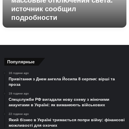
массовые отключения света:
сообщил
источник сообщил
подробности
подробности
Популярные
16 години ago
Привітання з Днем ангела Йосипа 8 серпня: вірші та
проза
19 години ago
Спецслужби РФ вигадали нову схему з жіночими
акаунтами в Україні: як виманюють військових
22 години ago
Який бізнес в Україні тримається попри війну: фінансові
можливості для охочих