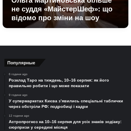
Ольга Мартиновська більше
на
не суддя «МайстерШеф»: що
шоу
відомо про зміни на шоу
Популярные
6 години ago
Розклад Таро на тиждень, 10–16 серпня: як його
правильно робити і що може показати
9 години ago
У супермаркетах Києва з’явились спеціальні таблички
через обстріли РФ: подробиці і кадри
12 години ago
Астропрогноз на 10–16 серпня для усіх знаків зодіаку:
сюрпризи у середині місяця