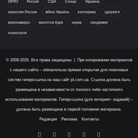
ОРЛО
Россия
США
Сонце
Украина
агрессия России
війна Україна
езотерика
здоров’я
коронавирус
магнітна буря
наука
пандемия
психологія
© 2009-2026, Все права защищены | При копировании материалов
с нашего сайта – обязательна прямая открытая для поисковых
систем гиперссылка на наш сайт
pl.com.ua
. Ссылка должна быть
размещена в независимости от полного либо частичного
использования материалов. Гиперссылка (для интернет- изданий) –
должна быть размещена в первой половине материала.
Редакция
Реклама
Контакты
Facebook
X
YouTube
Instagram
RSS