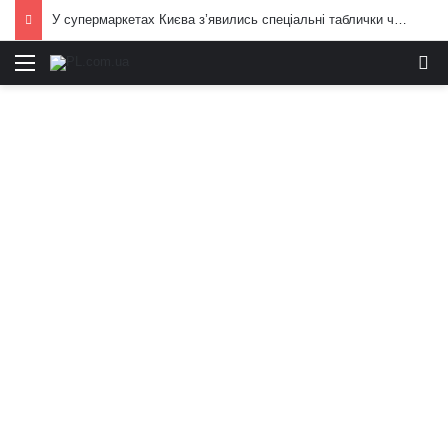
У супермаркетах Києва з’явились спеціальні таблички через обстріли РФ: подробиці і кадри
Меню
И