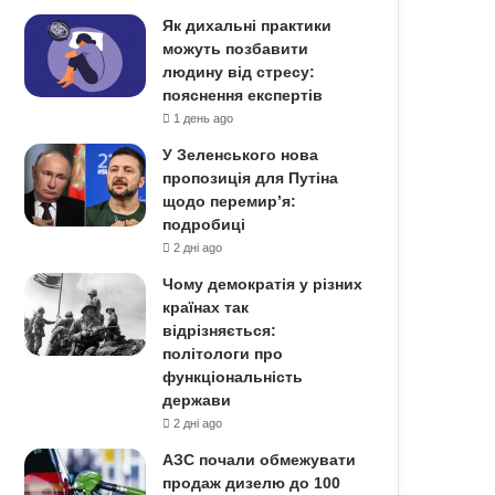
Як дихальні практики
можуть позбавити
людину від стресу:
пояснення експертів
1 день ago
У Зеленського нова
пропозиція для Путіна
щодо перемир’я:
подробиці
2 дні ago
Чому демократія у різних
країнах так
відрізняється:
політологи про
функціональність
держави
2 дні ago
АЗС почали обмежувати
продаж дизелю до 100