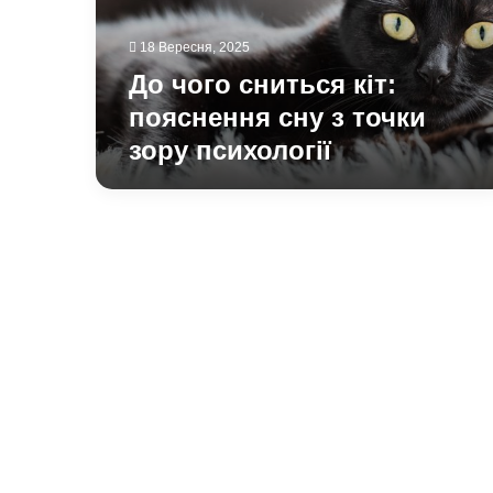
з
точки
18 Вересня, 2025
зору
психології
До чого сниться кіт:
пояснення сну з точки
зору психології