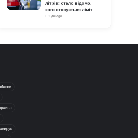
літрів: стало відомо,
кого стосується ліміт
2 дні ago
нбассе
краина
авирус