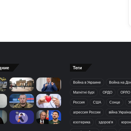
дние
Теги
Война в Украине
Война на До
Магнітні бурі
ОРДО
ОРЛО
Россия
США
Сонце
У
агрессия России
війна Україна
езотерика
здоров’я
корон