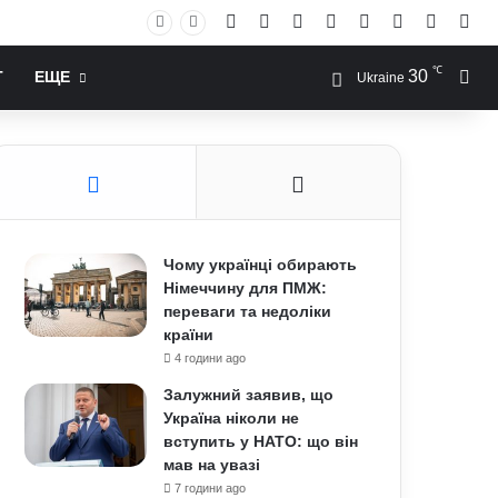
Facebook
X
YouTube
Instagram
RSS
Log In
Случай
Sid
℃
30
Иск
Т
ЕЩЕ
Ukraine
Чому українці обирають
Німеччину для ПМЖ:
переваги та недоліки
країни
4 години ago
Залужний заявив, що
Україна ніколи не
вступить у НАТО: що він
мав на увазі
7 години ago