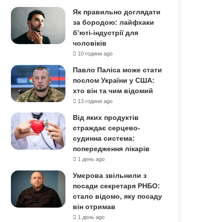
Як правильно доглядати
за бородою: лайфхаки
б’юті-індустрії для
чоловіків
10 години ago
Павло Паліса може стати
послом України у США:
хто він та чим відомий
13 години ago
Від яких продуктів
страждає серцево-
судинна система:
попередження лікарів
1 день ago
Умєрова звільнили з
посади секретаря РНБО:
стало відомо, яку посаду
він отримав
1 день ago