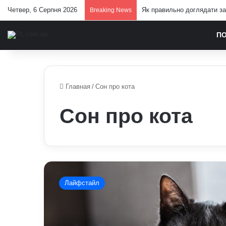
Четвер, 6 Серпня 2026
Павло Паліса може стати п
Breaking News
П
Главная
/
Сон про кота
Сон про кота
До
чого
Лайфстайл
сниться
кіт:
пояснення
сну