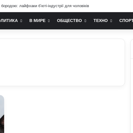
ослом України у США: хто він та чим відомий
ОЛИТИКА
В МИРЕ
ОБЩЕСТВО
ТЕХНО
СПОР