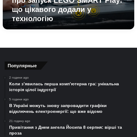
про запуск LEGO SMART Play:
цікавого
що цікавого додали у
додали
технологію
у
технологію
Популярные
2 години ago
Коли з’явилась перша комп’ютерна гра: унікальна
історія цілої індустрії
5 години ago
В Україні можуть знову запровадити графіки
відключень електроенергії: що вже відомо
21 годину ago
Привітання з Днем ангела Йосипа 8 серпня: вірші та
проза