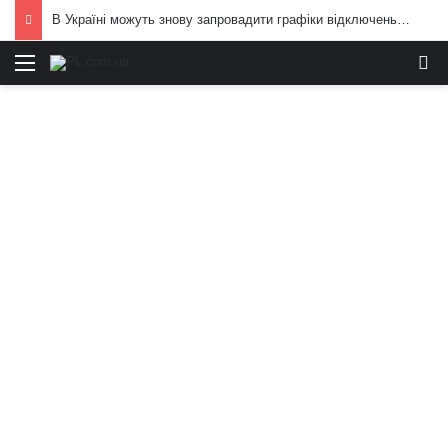
В Україні можуть знову запровадити графіки відключень електроенергії: що вже відомо
Меню
И