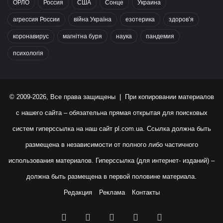
ОРЛО
Россия
США
Сонце
Украина
агрессия России
війна Україна
езотерика
здоров’я
коронавирус
магнітна буря
наука
пандемия
психологія
© 2009-2026, Все права защищены | При копировании материалов
с нашего сайта – обязательна прямая открытая для поисковых
систем гиперссылка на наш сайт
pl.com.ua
. Ссылка должна быть
размещена в независимости от полного либо частичного
использования материалов. Гиперссылка (для интернет- изданий) –
должна быть размещена в первой половине материала.
Редакция
Реклама
Контакты
Facebook
X
YouTube
Instagram
RSS