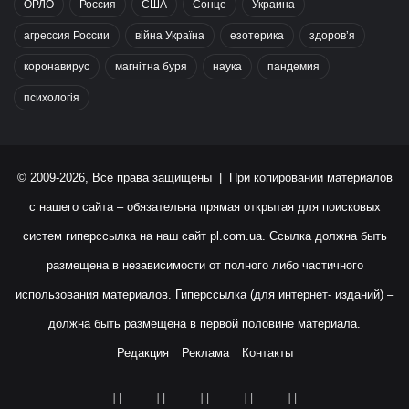
ОРЛО
Россия
США
Сонце
Украина
агрессия России
війна Україна
езотерика
здоров’я
коронавирус
магнітна буря
наука
пандемия
психологія
© 2009-2026, Все права защищены | При копировании материалов
с нашего сайта – обязательна прямая открытая для поисковых
систем гиперссылка на наш сайт
pl.com.ua
. Ссылка должна быть
размещена в независимости от полного либо частичного
использования материалов. Гиперссылка (для интернет- изданий) –
должна быть размещена в первой половине материала.
Редакция
Реклама
Контакты
Facebook
X
YouTube
Instagram
RSS