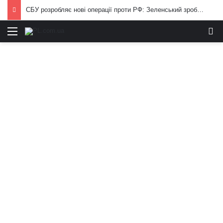
СБУ розробляє нові операції проти РФ: Зеленський зробив важливу заяву
Меню
И